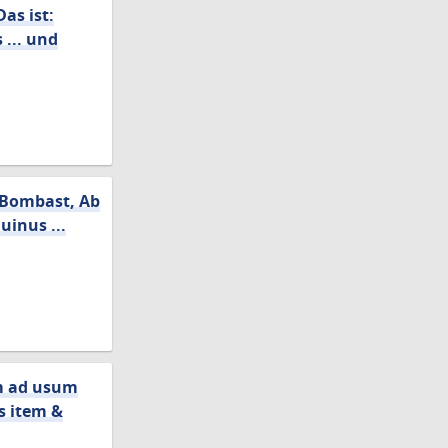
as ist:
 ... und
i Bombast, Ab
inus ...
um ad usum
s item &