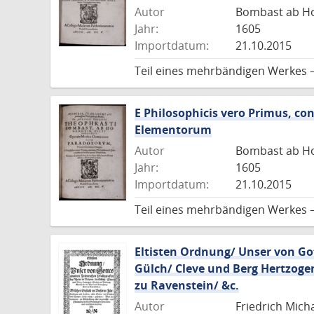
Autor
Bombast ab Ho
Jahr:
1605
Importdatum:
21.10.2015
Teil eines mehrbändigen Werkes 
E Philosophicis vero Primus, c
Elementorum
Autor
Bombast ab Ho
Jahr:
1605
Importdatum:
21.10.2015
Teil eines mehrbändigen Werkes 
Eltisten Ordnung/ Unser von Got
Gülch/ Cleve und Berg Hertzoge
zu Ravenstein/ &c.
Autor
Friedrich Micha