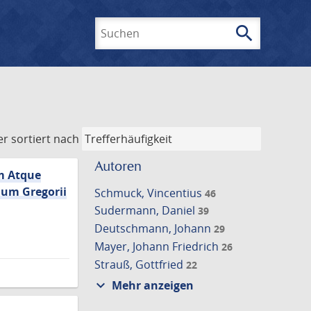
search
Suchen
er
sortiert nach
Autoren
em Atque
ium Gregorii
Schmuck, Vincentius
46
Sudermann, Daniel
39
Deutschmann, Johann
29
Mayer, Johann Friedrich
26
Strauß, Gottfried
22
expand_more
Mehr anzeigen