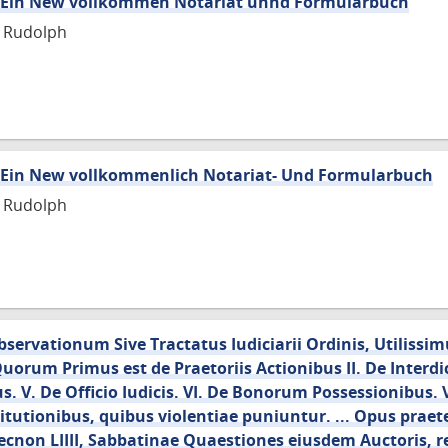
: Ein New vollkommen Notariat unnd Formularbuch
n Rudolph
: Ein New vollkommenlich Notariat- Und Formularbuch
n Rudolph
rvationum Sive Tractatus Iudiciarii Ordinis, Utilissimu
uorum Primus est de Praetoriis Actionibus II. De Interdict
bus. V. De Officio Iudicis. VI. De Bonorum Possessionibus. V
titutionibus, quibus violentiae puniuntur. ... Opus praet
necnon LIIII, Sabbatinae Quaestiones eiusdem Auctoris, r