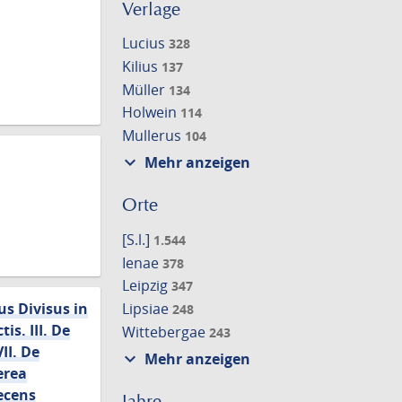
Verlage
Lucius
328
Kilius
137
Müller
134
Holwein
114
Mullerus
104
expand_more
Mehr anzeigen
Orte
[S.l.]
1.544
Ienae
378
Leipzig
347
s Divisus in
Lipsiae
248
is. III. De
Wittebergae
243
II. De
expand_more
Mehr anzeigen
erea
ecens
Jahre