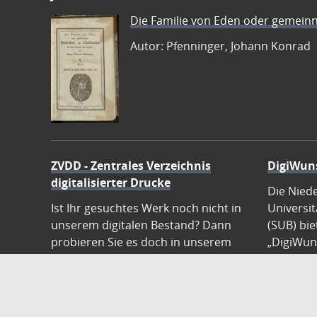
Die Familie von Eden oder gemeinn
Autor: Pfenninger, Johann Konrad
ZVDD - Zentrales Verzeichnis
DigiWun
digitalisierter Drucke
Die Nied
Ist Ihr gesuchtes Werk noch nicht in
Universit
unserem digitalen Bestand? Dann
(SUB) bie
probieren Sie es doch in unserem
„DigiWun
ZVDD Portal, das mehr als 1.600.000
Patenscha
bundesweit digitalisierte Werke
von Büch
nachweist.
Übernehm
die Digit