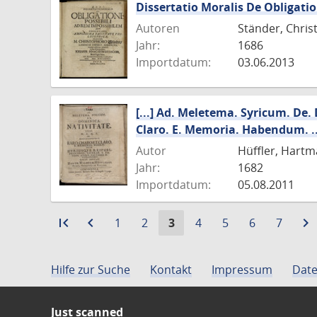
Dissertatio Moralis De Obligati
Autoren
Ständer, Chris
Jahr:
1686
Importdatum:
03.06.2013
[...] Ad. Meletema. Syricum. De. 
Claro. E. Memoria. Habendum. ..
Autor
Hüffler, Hart
Jahr:
1682
Importdatum:
05.08.2011
first_page
Zur
navigate_before
Zur
Gehe
Gehe
Aktuelle
Gehe
Gehe
Gehe
Gehe
navigate_next
1
2
3
4
5
6
7
ersten
vorigen
zu
zu
Seite:
zu
zu
zu
zu
Seite
Seite
Seite
Seite
Seite
Seite
Seite
Seite
Hilfe zur Suche
Kontakt
Impressum
Date
Just scanned