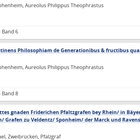
henheim, Aureolus Philippus Theophrastus
– Band 6
ontinens Philosophiam de Generationibus & fructibus qu
henheim, Aureolus Philippus Theophrastus
– Band 8
tes gnaden Friderichen Pfaltzgrafen bey Rhein/ in Bäye
n/ Grafen zu Veldentz/ Sponheim/ der Marck und Raven
el, Zweibrücken, Pfalzgraf