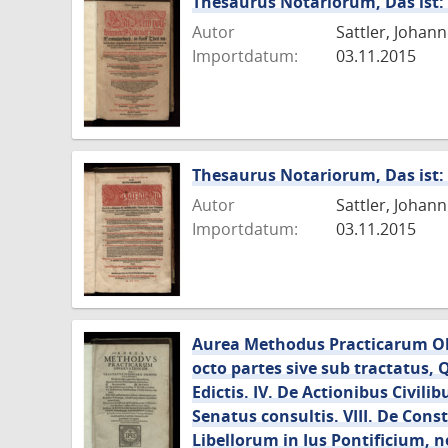
Thesaurus Notariorum, Das ist
Autor
Sattler, Johan
Importdatum:
03.11.2015
Thesaurus Notariorum, Das ist
Autor
Sattler, Johan
Importdatum:
03.11.2015
Aurea Methodus Practicarum Obse
octo partes sive sub tractatus, Q
Edictis. IV. De Actionibus Civili
Senatus consultis. VIII. De Cons
Libellorum in Ius Pontificium, 