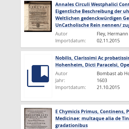
Annales Circuli Westphalici Cont
Eigentliche Beschreibung der uh
Weltlichen gedenckwürdigen Gesc
UnCatholische Rein nennen/ zug
Autor
Fley, Hermann
Importdatum:
02.11.2015
Nobilis, Clarissimi Ac probatiss
Hohenheim, Dicti Paracelsi, O
Autor
Bombast ab Ho
Jahr:
1603
Importdatum:
21.10.2015
E Chymicis Primus, Continens, 
Medicinae: multaque alia de Ti
gradationibus