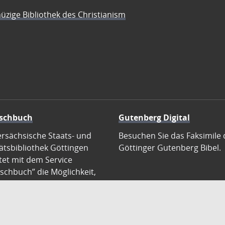
üzige Bibliothek des Christianism
schbuch
Gutenberg Digital
ersächsische Staats- und
Besuchen Sie das Faksimile 
ätsbibliothek Göttingen
Göttinger Gutenberg Bibel.
tet mit dem Service
schbuch” die Möglichkeit,
ften für die Digitalisierung
ern zu übernehmen.
en Sie die Patenschaft für
alisierung Ihres