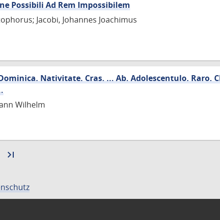
one Possibili Ad Rem Impossibilem
tophorus; Jacobi, Johannes Joachimus
Dominica. Nativitate. Cras. ... Ab. Adolescentulo. Raro. C
.
mann Wilhelm
Zur
last_page
Zur
nächsten
letzten
Seite
Seite
nschutz