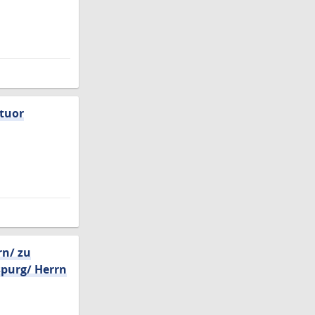
atuor
rn/ zu
spurg/ Herrn