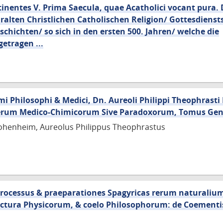
inentes V. Prima Saecula, quae Acatholici vocant pura. D
ralten Christlichen Catholischen Religion/ Gottesdiensts
hichten/ so sich in den ersten 500. Jahren/ welche die
etragen ...
imi Philosophi & Medici, Dn. Aureoli Philippi Theophrast
perum Medico-Chimicorum Sive Paradoxorum, Tomus Genu
henheim, Aureolus Philippus Theophrastus
Processus & praeparationes Spagyricas rerum naturali
nctura Physicorum, & coelo Philosophorum: de Coementi