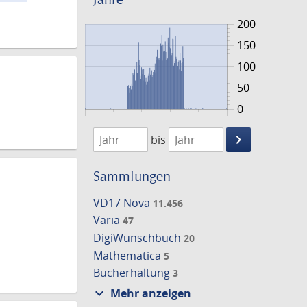
200
150
100
50
0
1526
1776
keyboard_arrow_right
bis
Suche
einschränke
Sammlungen
VD17 Nova
11.456
Varia
47
DigiWunschbuch
20
Mathematica
5
Bucherhaltung
3
expand_more
Mehr anzeigen