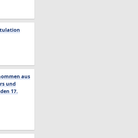
itulation
Genommen aus
ers und
 den 17.