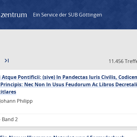
gszentrum
Ein Service der SUB Göttingen
Zur
last_page
Zur
11.456 Treff
nächsten
letzten
Seite
Seite
tque Pontificii: (sive) In Pandectas Iuris Civilis, Codic
i Principis: Nec Non In Usus Feudorum Ac Libros Decretal
itlares
Johann Philipp
– Band 2