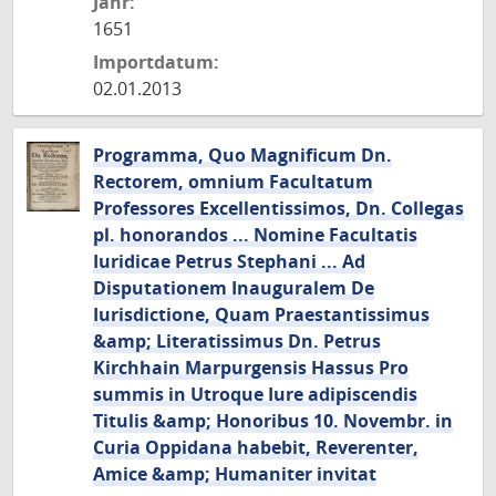
Jahr:
1651
Importdatum:
02.01.2013
Programma, Quo Magnificum Dn.
Rectorem, omnium Facultatum
Professores Excellentissimos, Dn. Collegas
pl. honorandos ... Nomine Facultatis
Iuridicae Petrus Stephani ... Ad
Disputationem Inauguralem De
Iurisdictione, Quam Praestantissimus
&amp; Literatissimus Dn. Petrus
Kirchhain Marpurgensis Hassus Pro
summis in Utroque Iure adipiscendis
Titulis &amp; Honoribus 10. Novembr. in
Curia Oppidana habebit, Reverenter,
Amice &amp; Humaniter invitat