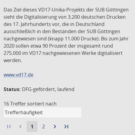
Das Ziel dieses VD17-Unika-Projekts der SUB Göttingen
sieht die Digitalisierung von 3.200 deutschen Drucken
des 17. Jahrhunderts vor, die in Deutschland
ausschließlich in den Beständen der SUB Göttingen
nachgewiesen sind (knapp 11.000 Drucke). Bis zum Jahr
2020 sollen etwa 90 Prozent der insgesamt rund
275.000 im VD17 nachgewiesenen Werke digitalisiert
werden.
www.vd17.de
Status:
DFG-gefördert, laufend
16 Treffer
sortiert nach
first_page
navigate_before
Aktuelle
Gehe
navigate_next
Zur
last_page
Zur
1
2
Seite:
zu
nächsten
letzten