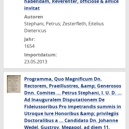
habendam, Reverenter, officiose & amice
invitat
Autoren
Stephani, Petrus; Zesterfleth, Eitelius
Dietericus
Jahr:
1654
Importdatum:
23.05.2013
Programma, Quo Magnificum Dn.
Rectorem, Praeillustres, &amp; Generosos
Dnn. Comites ... Petrus Stephani, I. U. D. ...
Ad Inauguralem Disputationem De
Fideiussoribus Pro impetrandis summis in
Utroque Iure Honoribus &amp; privilegiis
Doctoralibus a ... Candidato Dn. Johanne
Wedel, Gustrov. Megapol. ad diem 11.