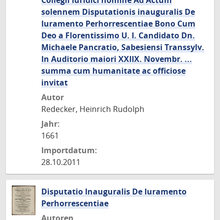
Collegii Iuridici nomine Ad Actum
solennem Disputationis inauguralis De
Iuramento Perhorrescentiae Bono Cum
Deo a Florentissimo U. I. Candidato Dn.
Michaele Pancratio, Sabesiensi Transsylv.
In Auditorio maiori XXIIX. Novembr. ...
summa cum humanitate ac officiose
invitat
Autor
Redecker, Heinrich Rudolph
Jahr:
1661
Importdatum:
28.10.2011
Disputatio Inauguralis De Iuramento
Perhorrescentiae
Autoren