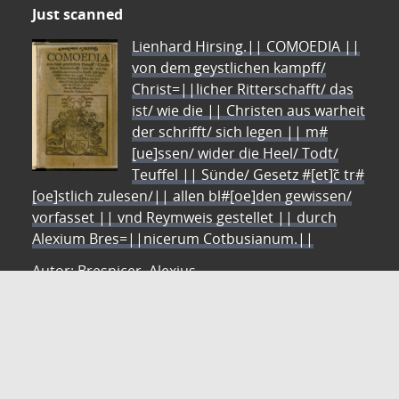
Just scanned
Lienhard Hirsing.|| COMOEDIA ||
von dem geystlichen kampff/
Christ=||licher Ritterschafft/ das
ist/ wie die || Christen aus warheit
der schrifft/ sich legen || m#
[ue]ssen/ wider die Heel/ Todt/
Teuffel || Sünde/ Gesetz #[et]c̃ tr#
[oe]stlich zulesen/|| allen bl#[oe]den gewissen/
vorfasset || vnd Reymweis gestellet || durch
Alexium Bres=||nicerum Cotbusianum.||
Autor: Bresnicer, Alexius
ZVDD - Zentrales Verzeichnis digitalisierter Drucke
Ist Ihr gesuchtes Werk noch nicht in unserem
digitalen Bestand? Dann probieren Sie es doch in
unserem ZVDD Portal, das mehr als 1.600.000