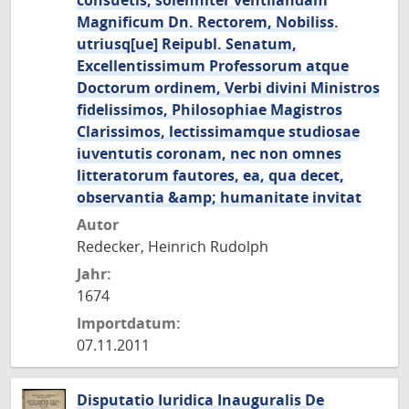
consuetis, solenniter ventilandam
Magnificum Dn. Rectorem, Nobiliss.
utriusq[ue] Reipubl. Senatum,
Excellentissimum Professorum atque
Doctorum ordinem, Verbi divini Ministros
fidelissimos, Philosophiae Magistros
Clarissimos, lectissimamque studiosae
iuventutis coronam, nec non omnes
litteratorum fautores, ea, qua decet,
observantia &amp; humanitate invitat
Autor
Redecker, Heinrich Rudolph
Jahr:
1674
Importdatum:
07.11.2011
Disputatio Iuridica Inauguralis De