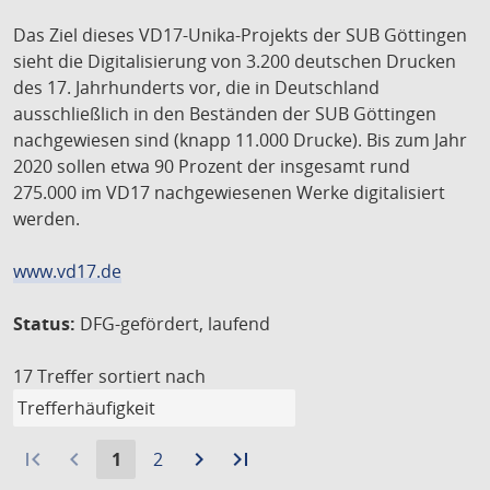
Das Ziel dieses VD17-Unika-Projekts der SUB Göttingen
sieht die Digitalisierung von 3.200 deutschen Drucken
des 17. Jahrhunderts vor, die in Deutschland
ausschließlich in den Beständen der SUB Göttingen
nachgewiesen sind (knapp 11.000 Drucke). Bis zum Jahr
2020 sollen etwa 90 Prozent der insgesamt rund
275.000 im VD17 nachgewiesenen Werke digitalisiert
werden.
www.vd17.de
Status:
DFG-gefördert, laufend
17 Treffer
sortiert nach
first_page
navigate_before
Aktuelle
Gehe
navigate_next
Zur
last_page
Zur
1
2
Seite:
zu
nächsten
letzten