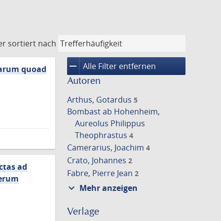
er
sortiert nach
remove
Alle Filter entfernen
 earum quoad
Autoren
Arthus, Gotardus
5
Bombast ab Hohenheim,
Aureolus Philippus
Theophrastus
4
Camerarius, Joachim
4
Crato, Johannes
2
ctas ad
Fabre, Pierre Jean
2
terum
expand_more
Mehr anzeigen
Verlage