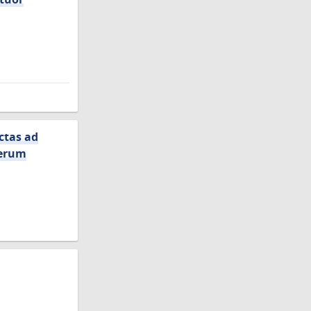
ctas ad
terum