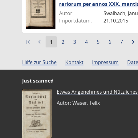
rariorum per annos XXX. manti
Autor
Swalbach, Jan
Importdatum:
21.10.2015
first_page
navigate_before
Aktuelle
Gehe
Gehe
Gehe
Gehe
Gehe
Gehe
navigate_next
1
2
3
4
5
6
7
Seite:
zu
zu
zu
zu
zu
zu
Seite
Seite
Seite
Seite
Seite
Seite
Hilfe zur Suche
Kontakt
Impressum
Date
Just scanned
Etwas Angenehmes und Nützliches 
Autor: Waser, Felix