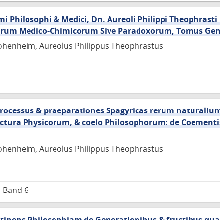
imi Philosophi & Medici, Dn. Aureoli Philippi Theophrast
perum Medico-Chimicorum Sive Paradoxorum, Tomus Genu
henheim, Aureolus Philippus Theophrastus
Processus & praeparationes Spagyricas rerum naturali
nctura Physicorum, & coelo Philosophorum: de Coementi
henheim, Aureolus Philippus Theophrastus
– Band 6
ontinens Philosophiam de Generationibus & fructibus qu