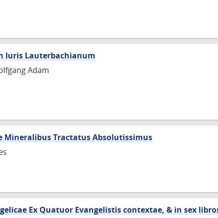
m Iuris Lauterbachianum
olfgang Adam
 De Mineralibus Tractatus Absolutissimus
es
elicae Ex Quatuor Evangelistis contextae, & in sex libro