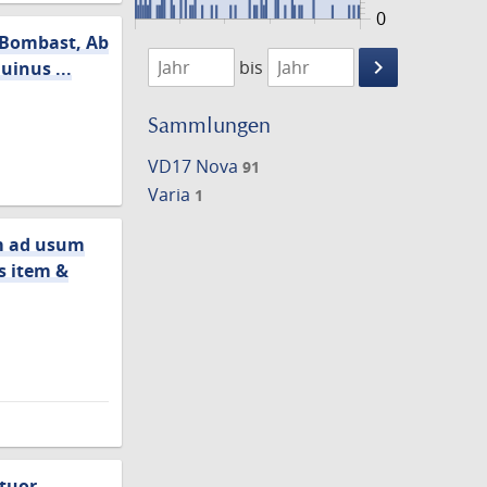
0
i Bombast, Ab
1601
1696
keyboard_arrow_right
bis
inus ...
Suche
einschränke
Sammlungen
VD17 Nova
91
Varia
1
um ad usum
s item &
atuor