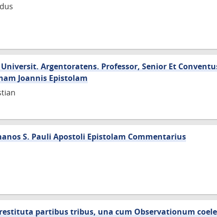
rdus
. Universit. Argentoratens. Professor, Senior Et Conventus
imam Joannis Epistolam
tian
manos S. Pauli Apostoli Epistolam Commentarius
 restituta partibus tribus, una cum Observationum coel