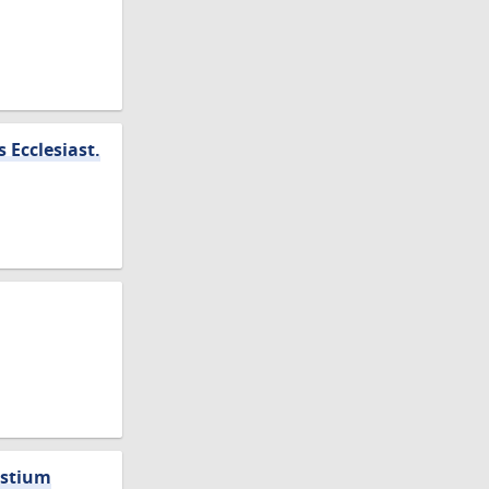
 Ecclesiast.
estium