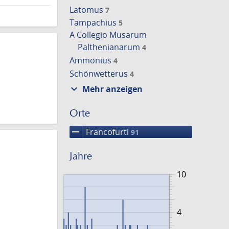
Latomus
7
Tampachius
5
A Collegio Musarum
Palthenianarum
4
Ammonius
4
Schönwetterus
4
expand_more
Mehr anzeigen
Orte
remove
Francofurti
91
Jahre
10
4