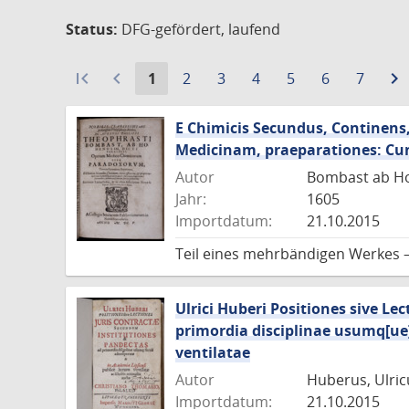
Status:
DFG-gefördert, laufend
first_page
navigate_before
Aktuelle
Gehe
Gehe
Gehe
Gehe
Gehe
Gehe
navigate_next
1
2
3
4
5
6
7
Seite:
zu
zu
zu
zu
zu
zu
Seite
Seite
Seite
Seite
Seite
Seite
E Chimicis Secundus, Continens,
Medicinam, praeparationes: Cum
Autor
Bombast ab Ho
Jahr:
1605
Importdatum:
21.10.2015
Teil eines mehrbändigen Werkes 
Ulrici Huberi Positiones sive L
primordia disciplinae usumq[ue]
ventilatae
Autor
Huberus, Ulric
Importdatum:
21.10.2015