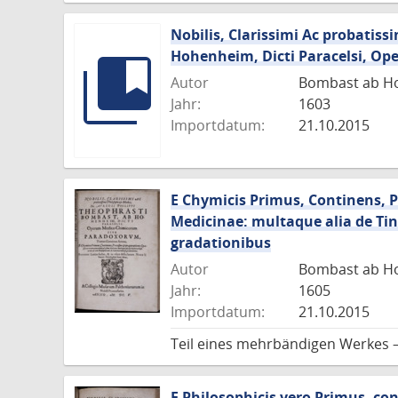
Nobilis, Clarissimi Ac probatiss
Hohenheim, Dicti Paracelsi, O
Autor
Bombast ab Ho
Jahr:
1603
Importdatum:
21.10.2015
E Chymicis Primus, Continens, 
Medicinae: multaque alia de Ti
gradationibus
Autor
Bombast ab Ho
Jahr:
1605
Importdatum:
21.10.2015
Teil eines mehrbändigen Werkes 
E Philosophicis vero Primus, c