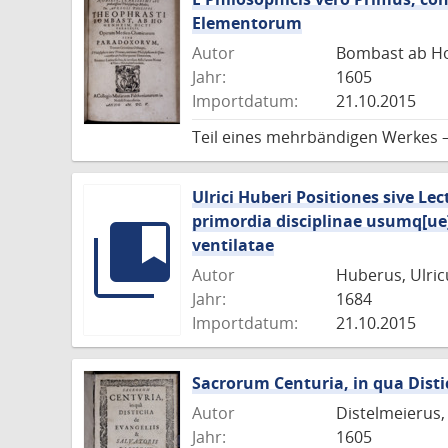
Elementorum
Autor
Bombast ab Ho
Jahr:
1605
Importdatum:
21.10.2015
Teil eines mehrbändigen Werkes 
Ulrici Huberi Positiones sive L
primordia disciplinae usumq[ue]
ventilatae
Autor
Huberus, Ulric
Jahr:
1684
Importdatum:
21.10.2015
Sacrorum Centuria, in qua Disti
Autor
Distelmeierus,
Jahr:
1605