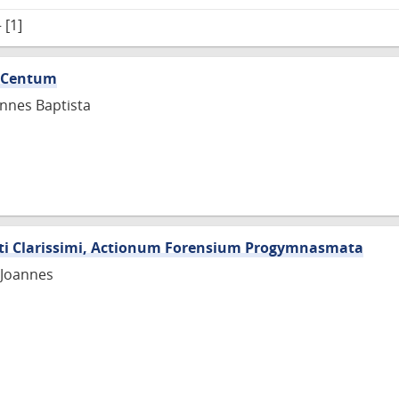
 [1]
 Centum
annes Baptista
lti Clarissimi, Actionum Forensium Progymnasmata
 Joannes