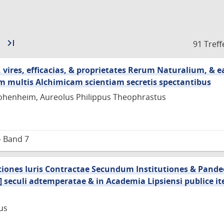
Zur
last_page
Zur
91 Treff
nächsten
letzten
Seite
Seite
 vires, efficacias, & proprietates Rerum Naturalium, &
 multis Alchimicam scientiam secretis spectantibus
henheim, Aureolus Philippus Theophrastus
– Band 7
ectiones Iuris Contractae Secundum Institutiones & Pande
 seculi adtemperatae & in Academia Lipsiensi publice i
us