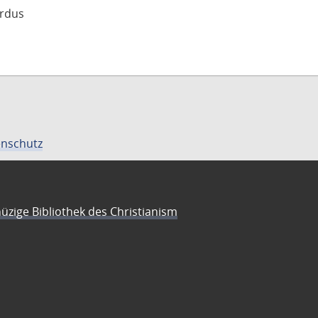
rdus
nschutz
üzige Bibliothek des Christianism