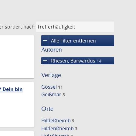
er
sortiert nach
remove
Alle Filter entfernen
Autoren
remove
Rhesen, Barwardus
14
Verlage
Gössel
11
/ Dein bin
Geißmar
3
Orte
Hildeßheimb
9
Hildenßheimb
3