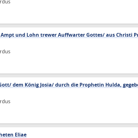
rdus
Ampt und Lohn trewer Auffwarter Gottes/ aus Christi Pr
rdus
Gott/ dem König Josia/ durch die Prophetin Hulda, gege
rdus
heten Eliae