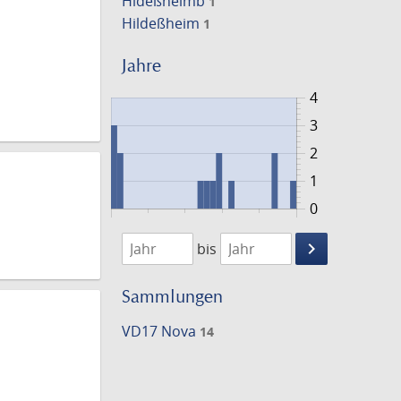
Hideßheimb
1
Hildeßheim
1
Jahre
4
3
2
1
0
1625
1655
keyboard_arrow_right
bis
Suche
einschränke
Sammlungen
VD17 Nova
14