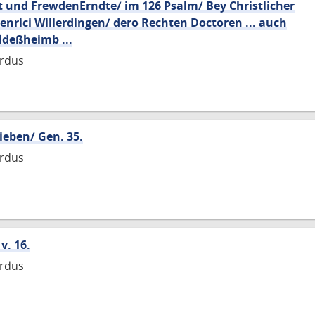
t und FrewdenErndte/ im 126 Psalm/ Bey Christlicher
enrici Willerdingen/ dero Rechten Doctoren ... auch
ldeßheimb ...
rdus
ieben/ Gen. 35.
rdus
v. 16.
rdus