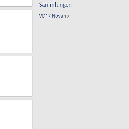
einschränke
Sammlungen
VD17 Nova
10