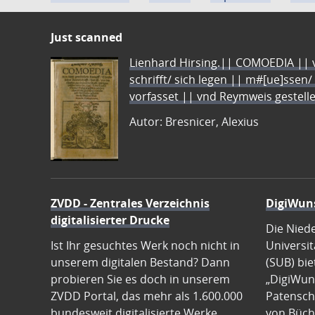
Just scanned
Lienhard Hirsing.|| COMOEDIA || vo
schrifft/ sich legen || m#[ue]ssen/
vorfasset || vnd Reymweis gestel
Autor: Bresnicer, Alexius
ZVDD - Zentrales Verzeichnis
DigiWun
digitalisierter Drucke
Die Nied
Ist Ihr gesuchtes Werk noch nicht in
Universit
unserem digitalen Bestand? Dann
(SUB) bie
probieren Sie es doch in unserem
„DigiWun
ZVDD Portal, das mehr als 1.600.000
Patenscha
bundesweit digitalisierte Werke
von Büch