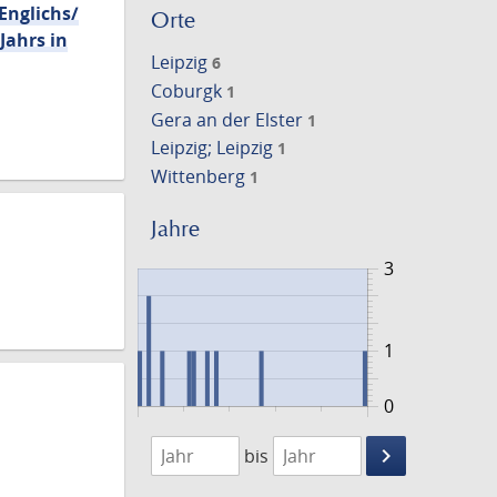
Englichs/
Orte
Jahrs in
Leipzig
6
Coburgk
1
Gera an der Elster
1
Leipzig; Leipzig
1
Wittenberg
1
Jahre
3
1
0
1611
1662
keyboard_arrow_right
bis
Suche