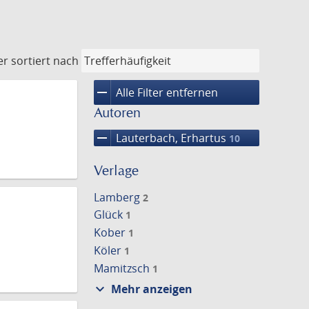
er
sortiert nach
remove
Alle Filter entfernen
Autoren
remove
Lauterbach, Erhartus
10
Verlage
Lamberg
2
Glück
1
Kober
1
Köler
1
Mamitzsch
1
expand_more
Mehr anzeigen