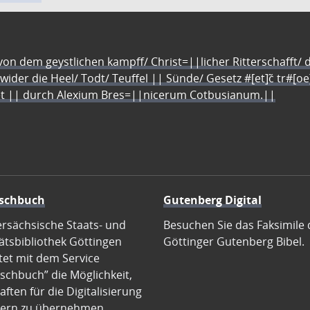
n dem geystlichen kampff/ Christ=||licher Ritterschafft/ da
 wider die Heel/ Todt/ Teuffel || Sünde/ Gesetz #[et]c̃ tr#[o
let || durch Alexium Bres=||nicerum Cotbusianum.||
schbuch
Gutenberg Digital
ersächsische Staats- und
Besuchen Sie das Faksimile 
ätsbibliothek Göttingen
Göttinger Gutenberg Bibel.
tet mit dem Service
schbuch” die Möglichkeit,
ften für die Digitalisierung
ern zu übernehmen.