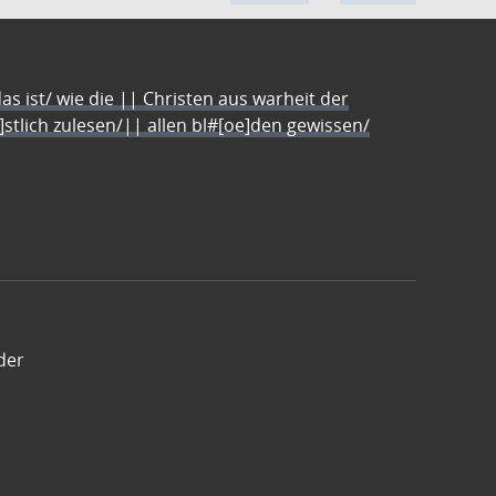
s ist/ wie die || Christen aus warheit der
e]stlich zulesen/|| allen bl#[oe]den gewissen/
der