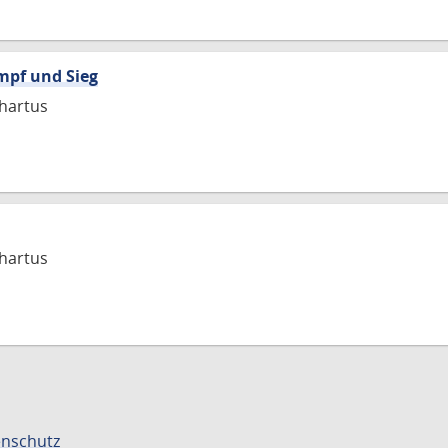
mpf und Sieg
hartus
hartus
nschutz