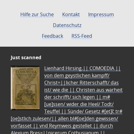
Hilfe zur Suche
Kontakt
Impressum
Datenschutz
Feedback
RSS-Feed
Just scanned
Lienhard Hirsing.|| COMOEDIA ||
von dem geystlichen kampff/
Christ=||licher Ritterschafft/ das
ist/ wie die || Christen aus warheit
der schrifft/ sich legen || m#
[ue]ssen/ wider die Heel/ Todt/
Teuffel || Sünde/ Gesetz #[et]c̃ tr#
[oe]stlich zulesen/|| allen bl#[oe]den gewissen/
vorfasset || vnd Reymweis gestellet || durch
Alexium Bres=||nicerum Cotbusianum.||