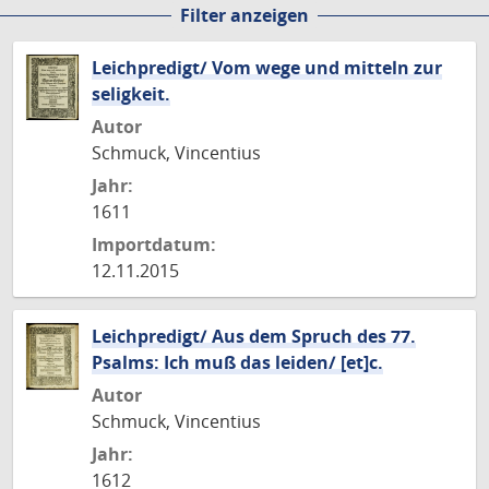
Filter anzeigen
Seite
Seite
Seite
Seite
Seite
Leichpredigt/ Vom wege und mitteln zur
seligkeit.
Autor
Schmuck, Vincentius
Jahr:
1611
Importdatum:
12.11.2015
Leichpredigt/ Aus dem Spruch des 77.
Psalms: Ich muß das leiden/ [et]c.
Autor
Schmuck, Vincentius
Jahr:
1612