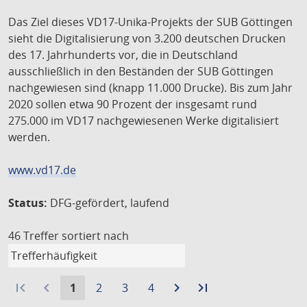
Das Ziel dieses VD17-Unika-Projekts der SUB Göttingen
sieht die Digitalisierung von 3.200 deutschen Drucken
des 17. Jahrhunderts vor, die in Deutschland
ausschließlich in den Beständen der SUB Göttingen
nachgewiesen sind (knapp 11.000 Drucke). Bis zum Jahr
2020 sollen etwa 90 Prozent der insgesamt rund
275.000 im VD17 nachgewiesenen Werke digitalisiert
werden.
www.vd17.de
Status:
DFG-gefördert, laufend
46 Treffer
sortiert nach
first_page
navigate_before
Aktuelle
Gehe
Gehe
Gehe
navigate_next
Zur
last_page
Zur
1
2
3
4
Seite:
zu
zu
zu
nächsten
letzten