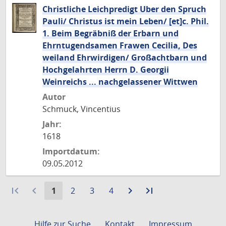
Christliche Leichpredigt Uber den Spruch
Pauli/ Christus ist mein Leben/ [et]c. Phil.
1. Beim Begräbniß der Erbarn und
Ehrntugendsamen Frawen Cecilia, Des
weiland Ehrwirdigen/ Großachtbarn und
Hochgelahrten Herrn D. Georgii
Weinreichs ... nachgelassener Wittwen
Autor
Schmuck, Vincentius
Jahr:
1618
Importdatum:
09.05.2012
first_page
navigate_before
Aktuelle
Gehe
Gehe
Gehe
navigate_next
Zur
last_page
Zur
1
2
3
4
Seite:
zu
zu
zu
nächsten
letzten
Seite
Seite
Seite
Seite
Seite
Hilfe zur Suche
Kontakt
Impressum