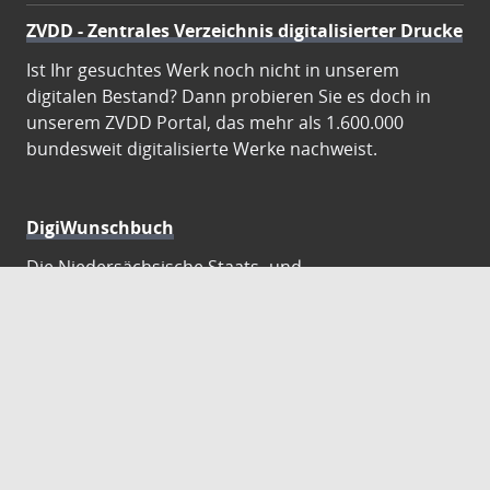
ZVDD - Zentrales Verzeichnis digitalisierter Drucke
Ist Ihr gesuchtes Werk noch nicht in unserem
digitalen Bestand? Dann probieren Sie es doch in
unserem ZVDD Portal, das mehr als 1.600.000
bundesweit digitalisierte Werke nachweist.
DigiWunschbuch
Die Niedersächsische Staats- und
Universitätsbibliothek Göttingen (SUB) bietet mit
dem Service „DigiWunschbuch” die Möglichkeit,
Patenschaften für die Digitalisierung von Büchern zu
übernehmen. Übernehmen Sie die Patenschaft für
die Digitalisierung Ihres Wunschbuches.
Gutenberg Digital