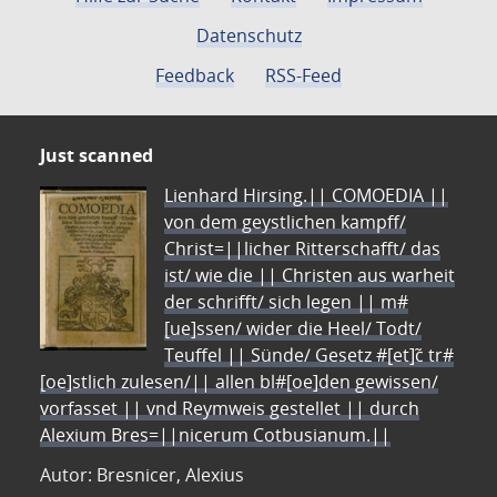
Datenschutz
Feedback
RSS-Feed
Just scanned
Lienhard Hirsing.|| COMOEDIA ||
von dem geystlichen kampff/
Christ=||licher Ritterschafft/ das
ist/ wie die || Christen aus warheit
der schrifft/ sich legen || m#
[ue]ssen/ wider die Heel/ Todt/
Teuffel || Sünde/ Gesetz #[et]c̃ tr#
[oe]stlich zulesen/|| allen bl#[oe]den gewissen/
vorfasset || vnd Reymweis gestellet || durch
Alexium Bres=||nicerum Cotbusianum.||
Autor: Bresnicer, Alexius