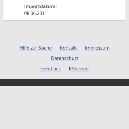
Importdatum:
08.06.2011
Hilfe zur Suche
Kontakt
Impressum
Datenschutz
Feedback
RSS-Feed
Just scanned
Die Familie von Eden oder
gemeinnüzige Bibliothek des
Christianism
Autor: Pfenninger, Johann Konrad