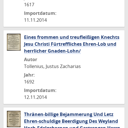
1617
Importdatum:
11.11.2014
Eines frommen und treufleißigen Knechts
Jesu Christi Fürtreffliches Ehren-Lob und
herrlicher Gnaden-Lohn/
Autor
Tollenius, Justus Zacharias
Jahr:
1692
Importdatum:
12.11.2014
Thränen-billige Bejammerung Und Letz
Ehren-schuldige Beerdigung Des Weyland