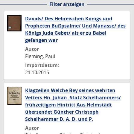
Filter anzeigen
Seite
Seite
Seite
Seite
Davids/ Des Hebreischen Königs und
Propheten Bußpsalme/ Und Manasse/ des
Königs Juda Gebet/ als er zu Babel
gefangen war
Autor
Fleming, Paul
Importdatum:
21.10.2015
Klagzeilen Welche Bey seines wehrten
Vetters Hn. Johan. Statz Schelhammers/
frühzeitigem Hintritt Aus Helmstädt
übersendet Günther Christoph
Schelhammer D. A. D. und P.
Autor