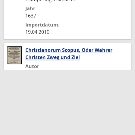
Jahr:
1637
Importdatum:
19.04.2010
Christianorum Scopus, Oder Wahrer
Christen Zweg und Ziel
Autor
Braw, Gerhardus
Jahr:
1676
Importdatum:
30.06.2010
first_page
navigate_before
Aktuelle
Gehe
Gehe
navigate_next
Zur
last_page
Zur
1
2
3
Seite:
zu
zu
nächsten
letzten