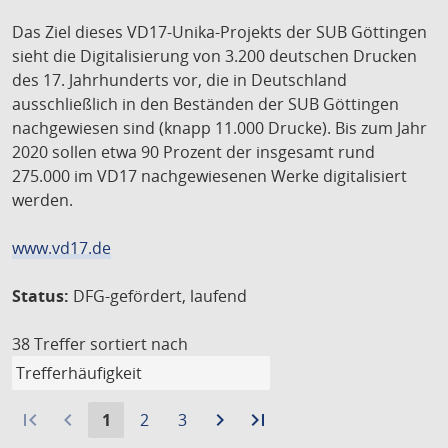
Das Ziel dieses VD17-Unika-Projekts der SUB Göttingen
sieht die Digitalisierung von 3.200 deutschen Drucken
des 17. Jahrhunderts vor, die in Deutschland
ausschließlich in den Beständen der SUB Göttingen
nachgewiesen sind (knapp 11.000 Drucke). Bis zum Jahr
2020 sollen etwa 90 Prozent der insgesamt rund
275.000 im VD17 nachgewiesenen Werke digitalisiert
werden.
www.vd17.de
Status:
DFG-gefördert, laufend
38 Treffer
sortiert nach
first_page
navigate_before
Aktuelle
Gehe
Gehe
navigate_next
Zur
last_page
Zur
1
2
3
Seite:
zu
zu
nächsten
letzten