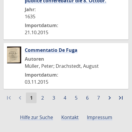
publice conferebatur die 8. Octobr.
Jahr:
1635
Importdatum:
21.10.2015
Commentatio De Fuga
Autoren
Müller, Peter; Drachstedt, August
Importdatum:
03.11.2015
first_page
navigate_before
Aktuelle
Gehe
Gehe
Gehe
Gehe
Gehe
Gehe
navigate_next
Zur
last_page
Zur
1
2
3
4
5
6
7
Seite:
zu
zu
zu
zu
zu
zu
nächste
let
Seite
Seite
Seite
Seite
Seite
Seite
Seite
Sei
Hilfe zur Suche
Kontakt
Impressum
Datenschutz