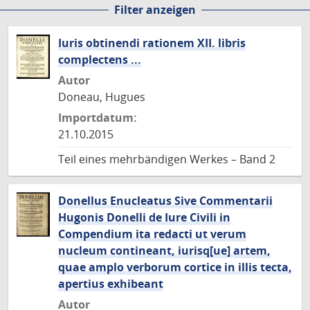
Filter anzeigen
Seite
Seite
Seite
Seite
Seite
Seite
Seite
Sei
Iuris obtinendi rationem XII. libris
complectens ...
Autor
Doneau, Hugues
Importdatum:
21.10.2015
Teil eines mehrbändigen Werkes – Band 2
Donellus Enucleatus Sive Commentarii
Hugonis Donelli de Iure Civili in
Compendium ita redacti ut verum
nucleum contineant, iurisq[ue] artem,
quae amplo verborum cortice in illis tecta,
apertius exhibeant
Autor