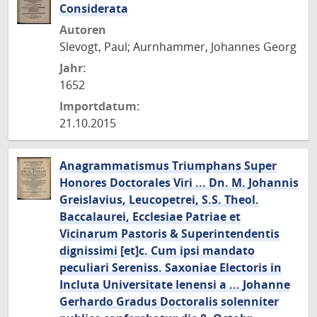
Considerata
Autoren
Slevogt, Paul; Aurnhammer, Johannes Georg
Jahr:
1652
Importdatum:
21.10.2015
Anagrammatismus Triumphans Super
Honores Doctorales Viri ... Dn. M. Johannis
Greislavius, Leucopetrei, S.S. Theol.
Baccalaurei, Ecclesiae Patriae et
Vicinarum Pastoris & Superintendentis
dignissimi [et]c. Cum ipsi mandato
peculiari Sereniss. Saxoniae Electoris in
Incluta Universitate Ienensi a ... Johanne
Gerhardo Gradus Doctoralis solenniter