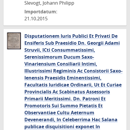
Slevogt, Johann Philipp
Importdatum:
21.10.2015
Disputationem Iuris Publici Et Privati De
Ensiferis Sub Praesidio Dn. Georgii Adami
Struvii, ICti Consummatissimi,
Serenissimorum Ducum Saxo-
Vinariensium Consiliarii Intimi,
Illustrissimi Regiminis Ac Consistorii Saxo-
Ienensis Praesidis Eminentissimi,
Facultatis Iuridicae Ordinarii, Ut Et Curiae
Provincialis Ac Scabinatus Assessoris
Primarii Meritissimi. Dn. Patroni Et
Promotoris Sui Summo Pietatis Et
Observantiae Cultu Aeternum
Devenerandi, In Celeberrima Hac Salana
publicae disquisitioni exponet In