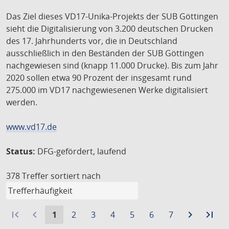
Das Ziel dieses VD17-Unika-Projekts der SUB Göttingen
sieht die Digitalisierung von 3.200 deutschen Drucken
des 17. Jahrhunderts vor, die in Deutschland
ausschließlich in den Beständen der SUB Göttingen
nachgewiesen sind (knapp 11.000 Drucke). Bis zum Jahr
2020 sollen etwa 90 Prozent der insgesamt rund
275.000 im VD17 nachgewiesenen Werke digitalisiert
werden.
www.vd17.de
Status:
DFG-gefördert, laufend
378 Treffer
sortiert nach
first_page
navigate_before
Aktuelle
Gehe
Gehe
Gehe
Gehe
Gehe
Gehe
navigate_next
Zur
last_page
Zur
1
2
3
4
5
6
7
Seite:
zu
zu
zu
zu
zu
zu
nächste
let