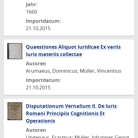
Jahr:
1660
Importdatum:
21.10.2015
Quaestiones Aliquot Iuridicae Ex variis
Iuris materiis collectae
Autoren
Arumaeus, Dominicus; Müller, Vincentius
Importdatum:
21.10.2015
Disputationum Vernalium II. De Iuris
Romani Principiis Cognitionis Et
Operationis
Autoren
Ungepaur, Erasmus; Müller, Johannes Georg