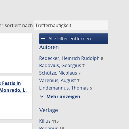
er
sortiert nach
remove
Alle Filter entfernen
Autoren
Redecker, Heinrich Rudolph
9
Radovius, Georgius
7
Schütze, Nicolaus
7
Varenius, August
7
Festis In
Lindemannus, Thomas
5
 Monrado, L.
expand_more
Mehr anzeigen
Verlage
Kilius
115
Pedanus
16