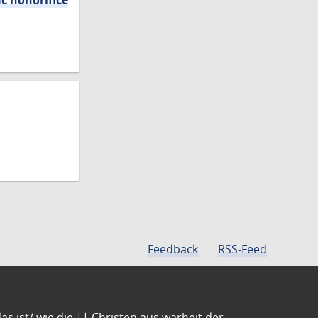
c honorifice
Feedback
RSS-Feed
s ist/ wie die || Christen aus warheit der