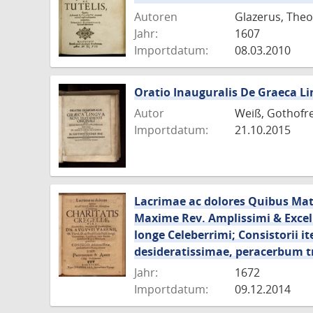
Autoren
Glazerus, The
Jahr:
1607
Importdatum:
08.03.2010
Oratio Inauguralis De Graeca Li
Autor
Weiß, Gothofr
Importdatum:
21.10.2015
Lacrimae ac dolores Quibus Matr
Maxime Rev. Amplissimi & Excelle
longe Celeberrimi; Consistorii it
desideratissimae, peracerbum t
Jahr:
1672
Importdatum:
09.12.2014