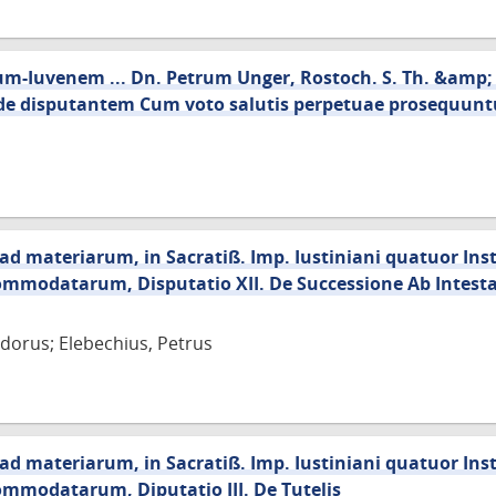
-Iuvenem ... Dn. Petrum Unger, Rostoch. S. Th. &amp; 
ude disputantem Cum voto salutis perpetuae prosequun
ad materiarum, in Sacratiß. Imp. Iustiniani quatuor In
ommodatarum, Disputatio XII. De Successione Ab Intesta
dorus; Elebechius, Petrus
ad materiarum, in Sacratiß. Imp. Iustiniani quatuor In
ommodatarum, Diputatio III. De Tutelis