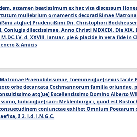
idem, attamen beatissimum ex hac vita discessum Hone
irtutum muliebrium ornamentis decoratißimae Matrona
ißimi atq[ue] Prudentißimi Dn. Christophori Bockheuseri
i, Coniugis dilectissimae, Anno Christi MDXCIX. Die XIX.
DC.LV. d. XXVIII. Ianuar. pie & placide in vera fide in 
Genero & Amicis
atronae Praenobilissimae, foemineiq[ue] sexus facile P
& toto orbe decantata Cothmannorum familia oriundae
onsultissimo atq[ue] Excellentissimo Domino Alberto Wi
issimo, Iudiciiq[ue] sacri Meklenburgici, quod est Rostoch
e consuetudinem coniunctae exhibet Omnium Poetarum
efixa, § 2. I.d. I.N.G.C.