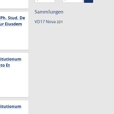
Suche
einschränke
Sammlungen
Ph. Stud. De
VD17 Nova
221
tur Eiusdem
stitutionum
to Et
stitutionum