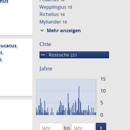
imus
Wepplingius
15
Richelius
14
Myliander
10
expand_more
Mehr anzeigen
Orte
Ducatus.
t.
remove
Rostochii
221
i.
Jahre
15
10
5
0
1601
1701
keyboard_arrow_right
bis