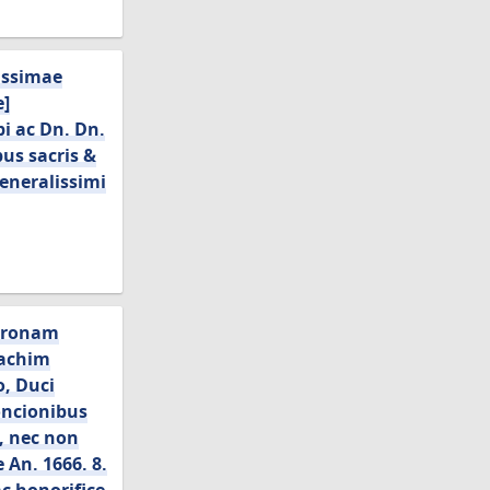
issimae
e]
pi ac Dn. Dn.
us sacris &
eneralissimi
atronam
oachim
o, Duci
oncionibus
, nec non
An. 1666. 8.