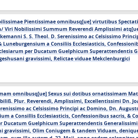
lissimae Pientissimae omnibusq[ue] virtutibus Spectat
 Viri Nobilissimi Summum Reverendi Amplissimi atq[u
kemanni S. S. Theol. D. Serenissimo ac Celsissimo Princi
Luneburgensium a Consiliis Ecclesiasticis, Confessionib
Ecclesiarum per Ducatum Guelphicum Superattendentis G
geshusani gravissimi, Relictae viduae Mekclenburgici
simam omnibusq[ue] Sexus sui dotibus ornatissimam M
liß. Plur. Reverendi, Amplissimi, Excellentissimi Dn. J
erenissimo ac Celsissimo Principi ac Domino, Dn. August
 a Consillis Ecclesiasticis, Confessionibus sacris, & C
 per Ducatum Guelphicum Superattendentis Generalissimi
i gravissimi, Olim Coniugem & tandem Viduam, denique 