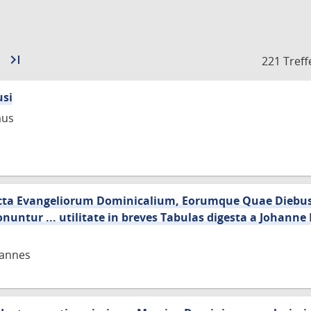
Zur
last_page
Zur
221 Treff
nächsten
letzten
Seite
Seite
usi
aus
ncta Evangeliorum Dominicalium, Eorumque Quae Diebus 
ntur ... utilitate in breves Tabulas digesta a Johanne
hannes