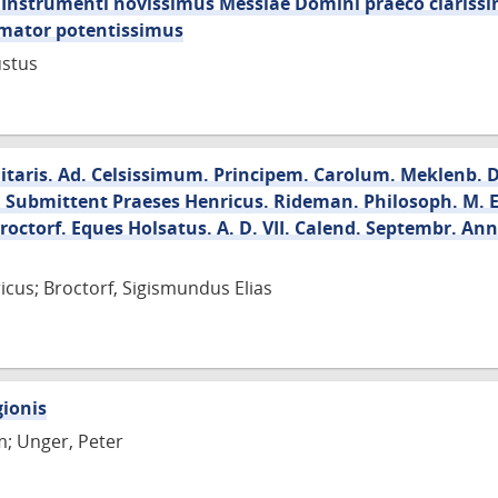
Instrumenti novissimus Messiae Domini praeco clariss
rmator potentissimus
ustus
ilitaris. Ad. Celsissimum. Principem. Carolum. Meklenb. 
. Submittent Praeses Henricus. Rideman. Philosoph. M. E
octorf. Eques Holsatus. A. D. VII. Calend. Septembr. Ann
cus; Broctorf, Sigismundus Elias
gionis
m; Unger, Peter