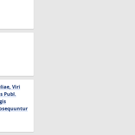
iae, Viri
s Publ.
gis
rosequuntur