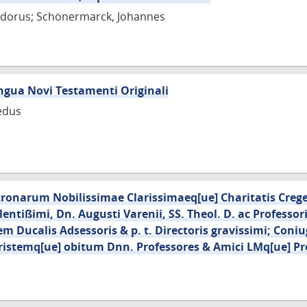
odorus; Schönermarck, Johannes
ngua Novi Testamenti Originali
edus
onarum Nobilissimae Clarissimaeq[ue] Charitatis Cregel
ntißimi, Dn. Augusti Varenii, SS. Theol. D. ac Professori
em Ducalis Adsessoris & p. t. Directoris gravissimi; Coniu
ristemq[ue] obitum Dnn. Professores & Amici LMq[ue] P