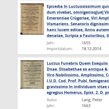
Epicedia In Luctuosissimum qu
dum vivebat, omnigenisq[ue] V
Emerentiae Crügeriae, Viri Ampl
Vismariens. Senatoris dignissim
hanc lucem editae, Anno autem M.
denatae, Scripta a Fautoribus, 
Jahr:
1655
Importdatum:
18.12.2014
Luctus Funebris Quem Exequiis M
Dnae. Elisabethae ex antiqua 
Viro Nobilissimo, Amplissimo, C
I.U.D. Cod. Prof. Publ. famigerat
gravissimo In individuam vita
egregius Homerus, Epist. 2. D. pra
Autor
Lang, Peter
Jahr:
1663