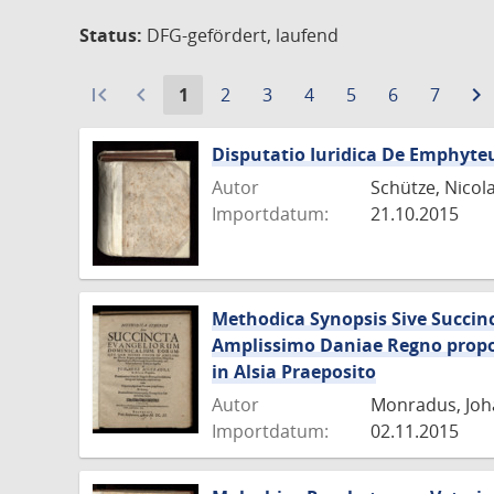
Status:
DFG-gefördert, laufend
first_page
navigate_before
Aktuelle
Gehe
Gehe
Gehe
Gehe
Gehe
Gehe
navigate_next
1
2
3
4
5
6
7
Seite:
zu
zu
zu
zu
zu
zu
Seite
Seite
Seite
Seite
Seite
Seite
Disputatio Iuridica De Emphyte
Autor
Schütze, Nicol
Importdatum:
21.10.2015
Methodica Synopsis Sive Succi
Amplissimo Daniae Regno proponu
in Alsia Praeposito
Autor
Monradus, Jo
Importdatum:
02.11.2015