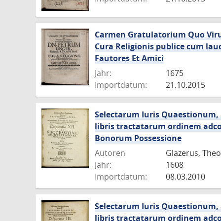
Carmen Gratulatorium Quo Virum
Cura Religionis publice cum la
Fautores Et Amici
Jahr:
1675
Importdatum:
21.10.2015
Selectarum Iuris Quaestionum, 
libris tractatarum ordinem adc
Bonorum Possessione
Autoren
Glazerus, Theo
Jahr:
1608
Importdatum:
08.03.2010
Selectarum Iuris Quaestionum, 
libris tractatarum ordinem adc