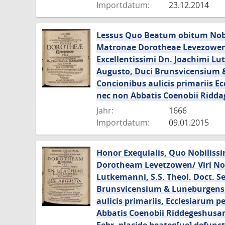
Importdatum:
23.12.2014
Lessus Quo Beatum obitum Nobi
Matronae Dorotheae Levezowen/
Excellentissimi Dn. Joachimi Lut
Augusto, Duci Brunsvicensium & 
Concionibus aulicis primariis 
nec non Abbatis Coenobii Ridda
Jahr:
1666
Importdatum:
09.01.2015
Honor Exequialis, Quo Nobilis
Dorotheam Levetzowen/ Viri Nobi
Lutkemanni, S.S. Theol. Doct. S
Brunsvicensium & Luneburgensium
aulicis primariis, Ecclesiarum
Abbatis Coenobii Riddegeshusan