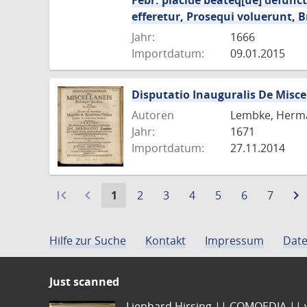
Febr. placide beateq[ue] defunc
efferetur, Prosequi voluerunt,
Jahr:
1666
Importdatum:
09.01.2015
Disputatio Inauguralis De Miscel
Autoren
Lembke, Herma
Jahr:
1671
Importdatum:
27.11.2014
first_page
navigate_before
Aktuelle
Gehe
Gehe
Gehe
Gehe
Gehe
Gehe
navigate_next
1
2
3
4
5
6
7
Seite:
zu
zu
zu
zu
zu
zu
Seite
Seite
Seite
Seite
Seite
Seite
Hilfe zur Suche
Kontakt
Impressum
Date
Just scanned
Lienhard Hirsing.|| COMOEDIA || vo