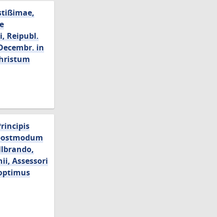
stißimae,
e
, Reipubl.
 Decembr. in
Christum
rincipis
, postmodum
llbrando,
ii, Assessori
 optimus