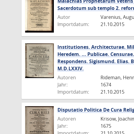
Malachias Prophetarum Veteris 
Sacerdotum sub templo 2. refo
Autor
Varenius, Aug
Importdatum:
21.10.2015
Institutiones. Architecturae. M
Heredem. ... Publicae. Censurae
Respondens. Sigismund. Elias. Br
M.D.LXXIV.
Autoren
Rideman, Henri
Jahr:
1674
Importdatum:
21.10.2015
Disputatio Politica De Cura Reli
Autoren
Krisow, Joachi
Jahr:
1675
Importdatum:
21.10.2015