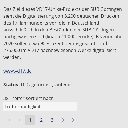
Das Ziel dieses VD17-Unika-Projekts der SUB Göttingen
sieht die Digitalisierung von 3.200 deutschen Drucken
des 17. Jahrhunderts vor, die in Deutschland
ausschließlich in den Beständen der SUB Göttingen
nachgewiesen sind (knapp 11.000 Drucke). Bis zum Jahr
2020 sollen etwa 90 Prozent der insgesamt rund
275.000 im VD17 nachgewiesenen Werke digitalisiert
werden.
www.vd17.de
Status:
DFG-gefördert, laufend
38 Treffer
sortiert nach
first_page
navigate_before
Aktuelle
Gehe
Gehe
navigate_next
Zur
last_page
Zur
1
2
3
Seite:
zu
zu
nächsten
letzten