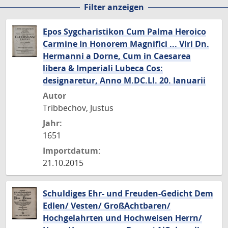
Filter anzeigen
Seite
Seite
Seite
Seite
Epos Sygcharistikon Cum Palma Heroico
Carmine In Honorem Magnifici ... Viri Dn.
Hermanni a Dorne, Cum in Caesarea
libera & Imperiali Lubeca Cos:
designaretur, Anno M.DC.LI. 20. Ianuarii
Autor
Tribbechov, Justus
Jahr:
1651
Importdatum:
21.10.2015
Schuldiges Ehr- und Freuden-Gedicht Dem
Edlen/ Vesten/ GroßAchtbaren/
Hochgelahrten und Hochweisen Herrn/