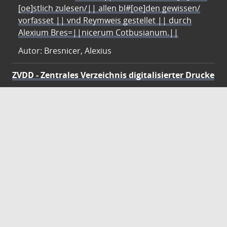
[oe]stlich zulesen/|| allen bl#[oe]den gewissen/
vorfasset || vnd Reymweis gestellet || durch
Alexium Bres=||nicerum Cotbusianum.||
Autor: Bresnicer, Alexius
ZVDD - Zentrales Verzeichnis digitalisierter Drucke
Ist Ihr gesuchtes Werk noch nicht in unserem
digitalen Bestand? Dann probieren Sie es doch in
unserem ZVDD Portal, das mehr als 1.600.000
bundesweit digitalisierte Werke nachweist.
DigiWunschbuch
Die Niedersächsische Staats- und
Universitätsbibliothek Göttingen (SUB) bietet mit
dem Service „DigiWunschbuch” die Möglichkeit,
Patenschaften für die Digitalisierung von Büchern zu