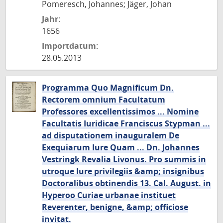
Pomeresch, Johannes; Jäger, Johan
Jahr:
1656
Importdatum:
28.05.2013
Programma Quo Magnificum Dn.
Rectorem omnium Facultatum
Professores excellentissimos ... Nomine
Facultatis Iuridicae Franciscus Stypman ...
ad disputationem inauguralem De
Exequiarum Iure Quam ... Dn. Johannes
Vestringk Revalia Livonus. Pro summis in
utroque Iure privilegiis &amp; insignibus
Doctoralibus obtinendis 13. Cal. August. in
Hyperoo Curiae urbanae instituet
Reverenter, benigne, &amp; officiose
invitat.