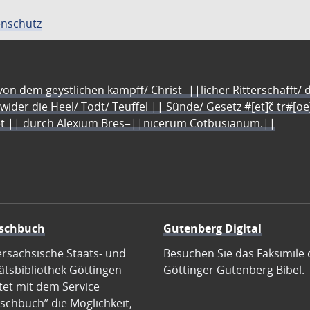
nschutz
n dem geystlichen kampff/ Christ=||licher Ritterschafft/ da
 wider die Heel/ Todt/ Teuffel || Sünde/ Gesetz #[et]c̃ tr#[o
let || durch Alexium Bres=||nicerum Cotbusianum.||
schbuch
Gutenberg Digital
ersächsische Staats- und
Besuchen Sie das Faksimile 
ätsbibliothek Göttingen
Göttinger Gutenberg Bibel.
tet mit dem Service
schbuch” die Möglichkeit,