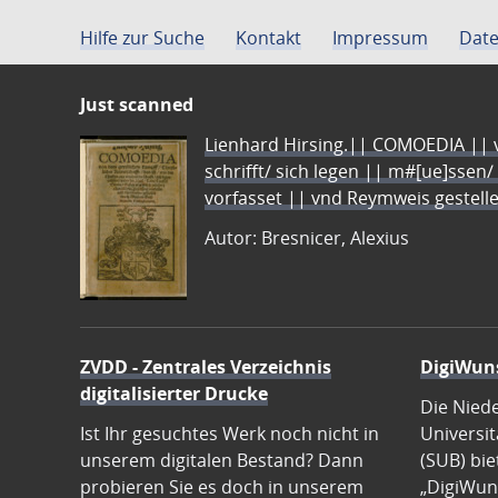
Hilfe zur Suche
Kontakt
Impressum
Date
Just scanned
Lienhard Hirsing.|| COMOEDIA || vo
schrifft/ sich legen || m#[ue]ssen/
vorfasset || vnd Reymweis gestel
Autor: Bresnicer, Alexius
ZVDD - Zentrales Verzeichnis
DigiWun
digitalisierter Drucke
Die Nied
Ist Ihr gesuchtes Werk noch nicht in
Universit
unserem digitalen Bestand? Dann
(SUB) bie
probieren Sie es doch in unserem
„DigiWun