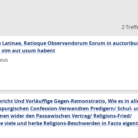
2 Treff
ae Latinae, Ratioque Observandorum Eorum in auctoribus
m vim aut usum habent
nius
ericht Und Vorläuffige Gegen-Remonstratio, Wie es in al
gspurgischen Confession-Verwandten Predigern/ Schul- u
en wider den Passawischen Vertrag/ Religions-Fried/
e viele und herbe Religions-Beschwerden in Facto eigent