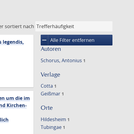
er
sortiert nach
remove
Alle Filter entfernen
 legendis,
Autoren
Schorus, Antonius
1
Verlage
Cotta
1
Geißmar
1
len um die im
nd Kirchen-
Orte
Hildesheim
lich
1
Tubingae
1