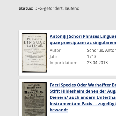
Status:
DFG-gefördert, laufend
Antoni[i] Schori Phrases Lingu
quae praecipuam ac singulare
Autor
Schorus, Anto
Jahr:
1713
Importdatum:
23.04.2013
Facti Species Oder Warhaffter B
Stifft Hildesheim denen der Au
Dienern/ auch andern Unterthan
Instrumentum Pacis ... zugefügt
bewandt