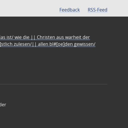
Feedback
RSS-Feed
s ist/ wie die || Christen aus warheit der
e]stlich zulesen/|| allen bl#[oe]den gewissen/
der