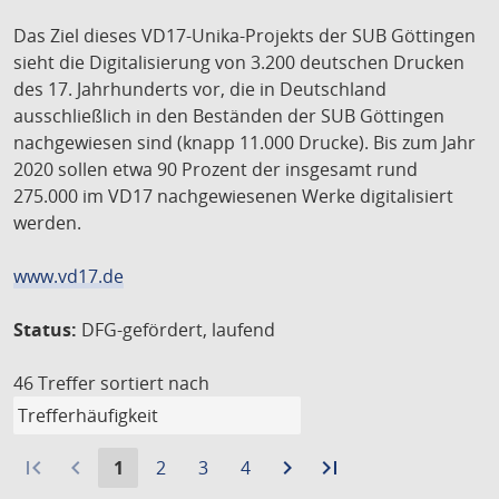
Das Ziel dieses VD17-Unika-Projekts der SUB Göttingen
sieht die Digitalisierung von 3.200 deutschen Drucken
des 17. Jahrhunderts vor, die in Deutschland
ausschließlich in den Beständen der SUB Göttingen
nachgewiesen sind (knapp 11.000 Drucke). Bis zum Jahr
2020 sollen etwa 90 Prozent der insgesamt rund
275.000 im VD17 nachgewiesenen Werke digitalisiert
werden.
www.vd17.de
Status:
DFG-gefördert, laufend
46 Treffer
sortiert nach
first_page
navigate_before
Aktuelle
Gehe
Gehe
Gehe
navigate_next
Zur
last_page
Zur
1
2
3
4
Seite:
zu
zu
zu
nächsten
letzten