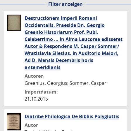
Filter anzeigen
Seite
Seite
Seite
Seite
Seite
Destructionem Imperii Romani
Occidentalis, Praeside Dn. Georgio
Greenio Historiarum Prof. Publ.
Celeberrimo ... In Alma Leucorea edisseret
Autor & Respondens M. Caspar Sommer/
Wratislavia Silesius. In Auditorio Maiori,
Ad D. Mensis Decembris horis
antemeridianis
Autoren
Greenius, Georgius; Sommer, Caspar
Importdatum:
21.10.2015
Diatribe Philologica De Bibliis Polyglottis
Autor