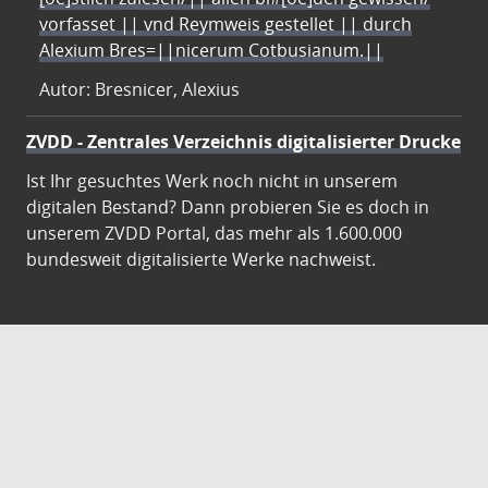
vorfasset || vnd Reymweis gestellet || durch
Alexium Bres=||nicerum Cotbusianum.||
Autor: Bresnicer, Alexius
ZVDD - Zentrales Verzeichnis digitalisierter Drucke
Ist Ihr gesuchtes Werk noch nicht in unserem
digitalen Bestand? Dann probieren Sie es doch in
unserem ZVDD Portal, das mehr als 1.600.000
bundesweit digitalisierte Werke nachweist.
DigiWunschbuch
Die Niedersächsische Staats- und
Universitätsbibliothek Göttingen (SUB) bietet mit
dem Service „DigiWunschbuch” die Möglichkeit,
Patenschaften für die Digitalisierung von Büchern zu
übernehmen. Übernehmen Sie die Patenschaft für