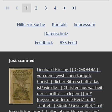
first_page
navigate_before
Aktuelle
Gehe
Gehe
Gehe
navigate_next
Zur
last_page
Zur
1
2
3
4
Seite:
zu
zu
zu
nächsten
letzten
Seite
Seite
Seite
Seite
Seite
Hilfe zur Suche
Kontakt
Impressum
Datenschutz
Feedback
RSS-Feed
Just scanned
Lienhard Hirsing.|| COMOEDIA ||
von dem geystlichen kampff/
Christ=||licher Ritterschafft/ das
ist/ wie die || Christen aus warheit
der schrifft/ sich legen || m#
[ue]ssen/ wider die Heel/ Todt/
Teuffel || Sünde/ Gesetz #[et]c̃ tr#
[oe]stlich zulesen/|| allen bl#[oe]den gewissen/