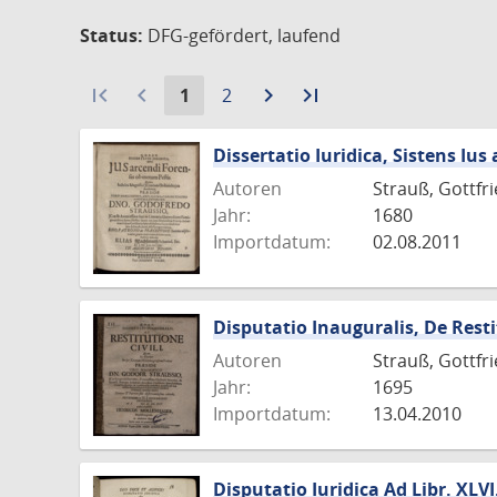
Status:
DFG-gefördert, laufend
first_page
navigate_before
Aktuelle
Gehe
navigate_next
Zur
last_page
Zur
1
2
Seite:
zu
nächsten
letzten
Seite
Seite
Seite
Dissertatio Iuridica, Sistens Iu
Autoren
Strauß, Gottfr
Jahr:
1680
Importdatum:
02.08.2011
Disputatio Inauguralis, De Resti
Autoren
Strauß, Gottfr
Jahr:
1695
Importdatum:
13.04.2010
Disputatio Iuridica Ad Libr. XLV