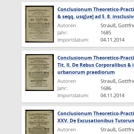
Conclusionum Theoretico-Practicar
& seqq. usq[ue] ad §. 8. insclusi
Autoren
Strauß, Gottfri
Jahr:
1685
Importdatum:
04.11.2014
Conclusionum Theoretico-Practica
Tit. II. De Rebus Corporalibus & 
urbanorum praediorum
Autoren
Strauß, Gottfri
Jahr:
1686
Importdatum:
04.11.2014
Conclusionum Theoretico-Practica
XXV. De Excusationibus Tutoru
Autoren
Strauß, Gottfr