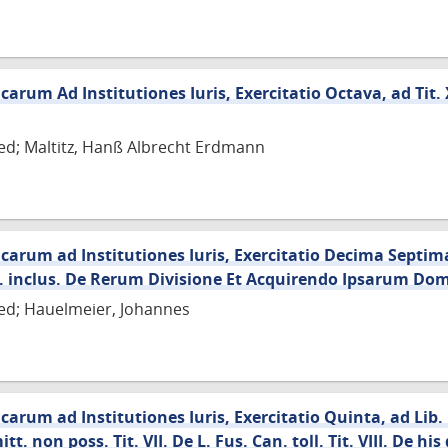
rum Ad Institutiones Iuris, Exercitatio Octava, ad Tit. 
ied; Maltitz, Hanß Albrecht Erdmann
rum ad Institutiones Iuris, Exercitatio Decima Septima, 
§.23. inclus. De Rerum Divisione Et Acquirendo Ipsarum Do
ied; Hauelmeier, Johannes
um ad Institutiones Iuris, Exercitatio Quinta, ad Lib. I. T
 non poss. Tit. VII. De L. Fus. Can. toll. Tit. VIII. De his q