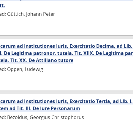
st.
ed; Güttich, Johann Peter
rum ad Institutiones Iuris, Exercitatio Decima, ad Lib. I.
I. De Legitima patronor. tutela. Tit. XIIX. De Legitima p
tela. Tit. XX. De Attiliano tutore
ied; Oppen, Ludewig
m ad Institutiones Iuris, Exercitatio Tertia, ad Lib. I. Ti
item ad Tit. III. De Iure Personarum
ied; Bezoldus, Georgius Christophorus