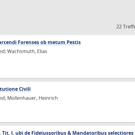
22 Treff
s arcendi Forenses ob metum Pestis
ied; Wachsmuth, Elias
tutione Civili
ied; Mollenhauer, Heinrich
I. Tit. I. ubi de Fideiussoribus & Mandatoribus selectior