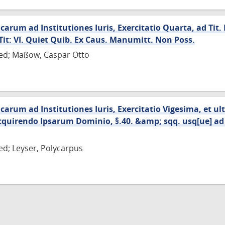
rum ad Institutiones Iuris, Exercitatio Quarta, ad Tit. 
& Tit: VI. Quiet Quib. Ex Caus. Manumitt. Non Poss.
ied; Maßow, Caspar Otto
rum ad Institutiones Iuris, Exercitatio Vigesima, et ulti
Acquirendo Ipsarum Dominio, §.40. &amp; sqq. usq[ue] ad 
ied; Leyser, Polycarpus