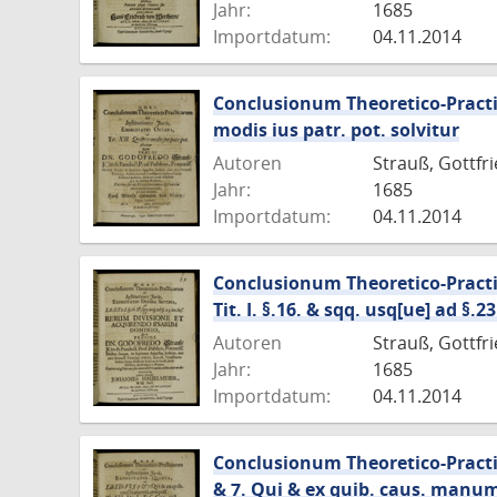
Jahr:
1685
Importdatum:
04.11.2014
Conclusionum Theoretico-Practica
modis ius patr. pot. solvitur
Autoren
Strauß, Gottfr
Jahr:
1685
Importdatum:
04.11.2014
Conclusionum Theoretico-Practica
Tit. I. §.16. & sqq. usq[ue] ad 
Autoren
Strauß, Gottfr
Jahr:
1685
Importdatum:
04.11.2014
Conclusionum Theoretico-Practicar
& 7. Qui & ex quib. caus. manumitt.