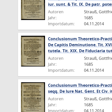
iur. sunt. & Tit. IX. De patr. pote
Autoren
Strauß, Gottfri
Jahr:
1685
Importdatum:
04.11.2014
Conclusionum Theoretico-Practica
De Capitis Deminutione. Tit. XVI
tutela. Tit. XIX. De Fiduciaria tu
Autoren
Strauß, Gottfr
Jahr:
1685
Importdatum:
04.11.2014
Conclusionum Theoretico-Practicaru
seqq. De Iure Nat. Gent. Et Civ. 
Autoren
Strauß, Gottfr
Jahr:
1685
Importdatum:
04.11.2014