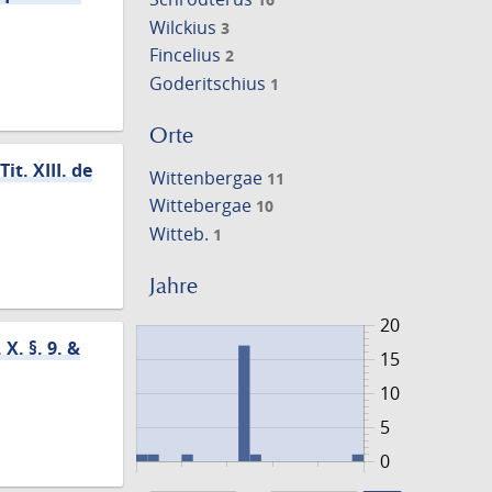
Wilckius
3
Fincelius
2
Goderitschius
1
Orte
t. XIII. de
Wittenbergae
11
Wittebergae
10
Witteb.
1
Jahre
20
X. §. 9. &
15
10
5
0
1676
1696