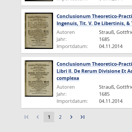
Conclusionum Theoretico-Practica
Ingenuis, Tit. V. De Libertinis, 
Autoren
Strauß, Gottfr
Jahr:
1685
Importdatum:
04.11.2014
Conclusionum Theoretico-Practica
Libri II. De Rerum Divisione Et 
complexa
Autoren
Strauß, Gottfr
Jahr:
1685
Importdatum:
04.11.2014
first_page
navigate_before
Aktuelle
Gehe
navigate_next
Zur
last_page
Zur
1
2
Seite:
zu
nächsten
letzten
Seite
Seite
Seite