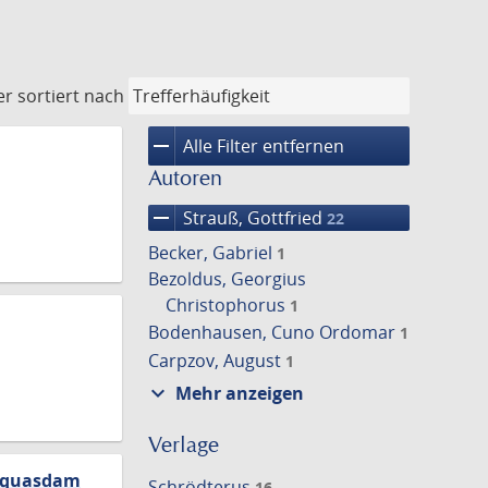
er
sortiert nach
remove
Alle Filter entfernen
Autoren
remove
Strauß, Gottfried
22
Becker, Gabriel
1
Bezoldus, Georgius
Christophorus
1
Bodenhausen, Cuno Ordomar
1
Carpzov, August
1
expand_more
Mehr anzeigen
Verlage
es quasdam
Schrödterus
16