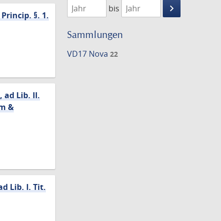
keyboard_arrow_right
bis
rincip. §. 1.
Suche
einschränke
Sammlungen
VD17 Nova
22
ad Lib. II.
um &
Lib. I. Tit.