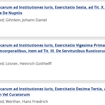
um ad Institutiones Iuris, Exercitatio Sexta, ad Tit. X. P
ve De Nuptiis
ed; Gihnlein, Johann Daniel
rum ad Institutiones Iuris, Exercitatio Vigesima Prima, 
incorporalibus, item ad Tit. III. De Servitutibus Rusticor
ed; Lösner, Heinrich Gotthelff
rum ad Institutiones Iuris, Exercitatio Decima Tertia, ad 
m Vel Curatorum
ied; Werther, Hans Friedrich