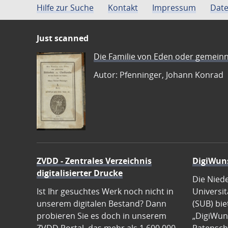
Hilfe zur Suche
Kontakt
Impressum
Date
Just scanned
Die Familie von Eden oder gemeinn
Autor: Pfenninger, Johann Konrad
ZVDD - Zentrales Verzeichnis
DigiWun
digitalisierter Drucke
Die Nied
Ist Ihr gesuchtes Werk noch nicht in
Universit
unserem digitalen Bestand? Dann
(SUB) bie
probieren Sie es doch in unserem
„DigiWun