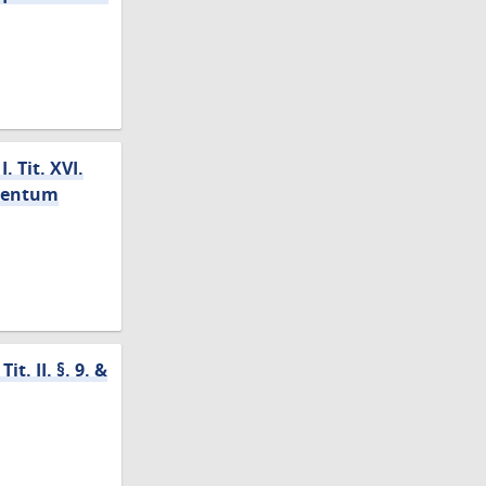
 Tit. XVI.
arentum
t. II. §. 9. &