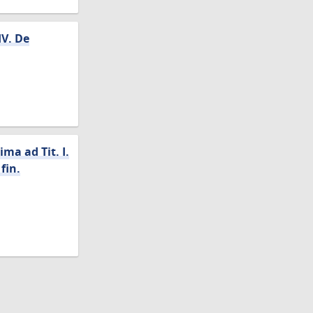
IV. De
ma ad Tit. I.
fin.