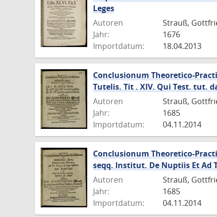
Leges
Autoren
Strauß, Gottfri
Jahr:
1676
Importdatum:
18.04.2013
Conclusionum Theoretico-Practicar
Tutelis. Tit . XIV. Qui Test. tut.
Autoren
Strauß, Gottfr
Jahr:
1685
Importdatum:
04.11.2014
Conclusionum Theoretico-Practica
seqq. Institut. De Nuptiis Et Ad Ti
Autoren
Strauß, Gottfr
Jahr:
1685
Importdatum:
04.11.2014