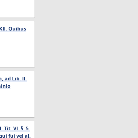
XII. Quibus
ad Lib. II.
minio
it. VI. §. 5.
ui fui vel al.