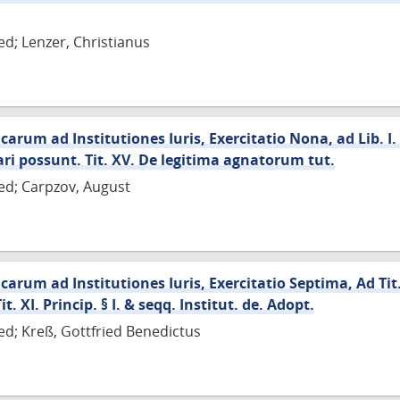
ed; Lenzer, Christianus
um ad Institutiones Iuris, Exercitatio Nona, ad Lib. I. Ti
 dari possunt. Tit. XV. De legitima agnatorum tut.
ied; Carpzov, August
rum ad Institutiones Iuris, Exercitatio Septima, Ad Tit. 
t. XI. Princip. § I. & seqq. Institut. de. Adopt.
ied; Kreß, Gottfried Benedictus