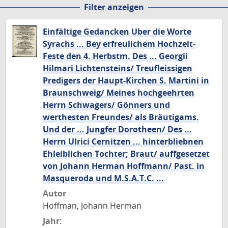
Filter anzeigen
Seite
Seite
Seite
Seite
Seite
Seite
Einfältige Gedancken Uber die Worte
Syrachs ... Bey erfreulichem Hochzeit-
Feste den 4. Herbstm. Des ... Georgii
Hilmari Lichtensteins/ Treufleissigen
Predigers der Haupt-Kirchen S. Martini in
Braunschweig/ Meines hochgeehrten
Herrn Schwagers/ Gönners und
werthesten Freundes/ als Bräutigams.
Und der ... Jungfer Dorotheen/ Des ...
Herrn Ulrici Cernitzen ... hinterbliebnen
Ehleiblichen Tochter; Braut/ auffgesetzet
von Johann Herman Hoffmann/ Past. in
Masqueroda und M.S.A.T.C. ...
Autor
Hoffman, Johann Herman
Jahr: