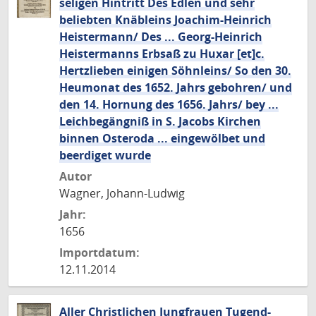
seligen Hintritt Des Edlen und sehr
beliebten Knäbleins Joachim-Heinrich
Heistermann/ Des ... Georg-Heinrich
Heistermanns Erbsaß zu Huxar [et]c.
Hertzlieben einigen Söhnleins/ So den 30.
Heumonat des 1652. Jahrs gebohren/ und
den 14. Hornung des 1656. Jahrs/ bey ...
Leichbegängniß in S. Jacobs Kirchen
binnen Osteroda ... eingewölbet und
beerdiget wurde
Autor
Wagner, Johann-Ludwig
Jahr:
1656
Importdatum:
12.11.2014
Aller Christlichen Jungfrauen Tugend-