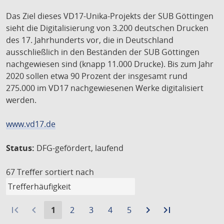
Das Ziel dieses VD17-Unika-Projekts der SUB Göttingen
sieht die Digitalisierung von 3.200 deutschen Drucken
des 17. Jahrhunderts vor, die in Deutschland
ausschließlich in den Beständen der SUB Göttingen
nachgewiesen sind (knapp 11.000 Drucke). Bis zum Jahr
2020 sollen etwa 90 Prozent der insgesamt rund
275.000 im VD17 nachgewiesenen Werke digitalisiert
werden.
www.vd17.de
Status:
DFG-gefördert, laufend
67 Treffer
sortiert nach
first_page
navigate_before
Aktuelle
Gehe
Gehe
Gehe
Gehe
navigate_next
Zur
last_page
Zur
1
2
3
4
5
Seite:
zu
zu
zu
zu
nächsten
letzten