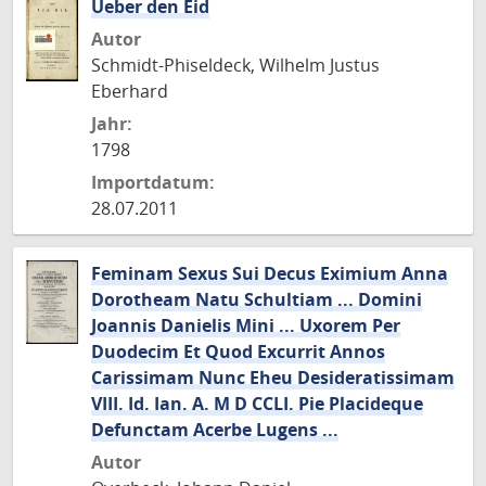
Ueber den Eid
Autor
Schmidt-Phiseldeck, Wilhelm Justus
Eberhard
Jahr:
1798
Importdatum:
28.07.2011
Feminam Sexus Sui Decus Eximium Anna
Dorotheam Natu Schultiam ... Domini
Joannis Danielis Mini ... Uxorem Per
Duodecim Et Quod Excurrit Annos
Carissimam Nunc Eheu Desideratissimam
VIII. Id. Ian. A. M D CCLI. Pie Placideque
Defunctam Acerbe Lugens ...
Autor