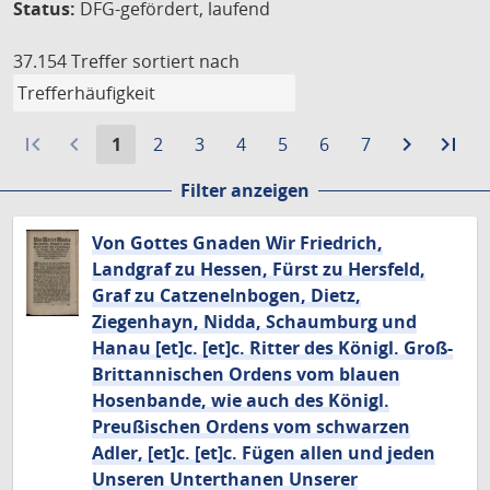
Status:
DFG-gefördert, laufend
37.154 Treffer
sortiert nach
first_page
navigate_before
Aktuelle
Gehe
Gehe
Gehe
Gehe
Gehe
Gehe
navigate_next
Zur
last_page
Zur
1
2
3
4
5
6
7
Seite:
zu
zu
zu
zu
zu
zu
nächste
let
Filter anzeigen
Seite
Seite
Seite
Seite
Seite
Seite
Seite
Sei
Von Gottes Gnaden Wir Friedrich,
Landgraf zu Hessen, Fürst zu Hersfeld,
Graf zu Catzenelnbogen, Dietz,
Ziegenhayn, Nidda, Schaumburg und
Hanau [et]c. [et]c. Ritter des Königl. Groß-
Brittannischen Ordens vom blauen
Hosenbande, wie auch des Königl.
Preußischen Ordens vom schwarzen
Adler, [et]c. [et]c. Fügen allen und jeden
Unseren Unterthanen Unserer