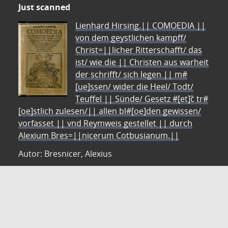
Just scanned
Lienhard Hirsing.|| COMOEDIA ||
von dem geystlichen kampff/
Christ=||licher Ritterschafft/ das
ist/ wie die || Christen aus warheit
der schrifft/ sich legen || m#
[ue]ssen/ wider die Heel/ Todt/
Teuffel || Sünde/ Gesetz #[et]c̃ tr#
[oe]stlich zulesen/|| allen bl#[oe]den gewissen/
vorfasset || vnd Reymweis gestellet || durch
Alexium Bres=||nicerum Cotbusianum.||
Autor: Bresnicer, Alexius
ZVDD - Zentrales Verzeichnis digitalisierter Drucke
Ist Ihr gesuchtes Werk noch nicht in unserem
digitalen Bestand? Dann probieren Sie es doch in
unserem ZVDD Portal, das mehr als 1.600.000