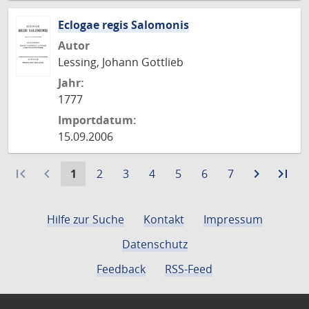
Eclogae regis Salomonis
Autor
Lessing, Johann Gottlieb
Jahr:
1777
Importdatum:
15.09.2006
first_page
navigate_before
Aktuelle
Gehe
Gehe
Gehe
Gehe
Gehe
Gehe
navigate_next
Zur
last_page
Zur
1
2
3
4
5
6
7
Seite:
zu
zu
zu
zu
zu
zu
nächste
let
Seite
Seite
Seite
Seite
Seite
Seite
Seite
Sei
Hilfe zur Suche
Kontakt
Impressum
Datenschutz
Feedback
RSS-Feed