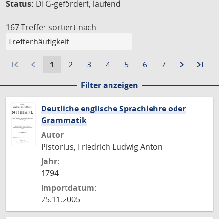
Status:
DFG-gefördert, laufend
167 Treffer
sortiert nach
first_page
navigate_before
Aktuelle
Gehe
Gehe
Gehe
Gehe
Gehe
Gehe
navigate_next
Zur
last_page
Zur
1
2
3
4
5
6
7
Seite:
zu
zu
zu
zu
zu
zu
nächste
let
Filter anzeigen
Seite
Seite
Seite
Seite
Seite
Seite
Seite
Sei
Deutliche englische Sprachlehre oder
Grammatik
Autor
Pistorius, Friedrich Ludwig Anton
Jahr:
1794
Importdatum:
25.11.2005