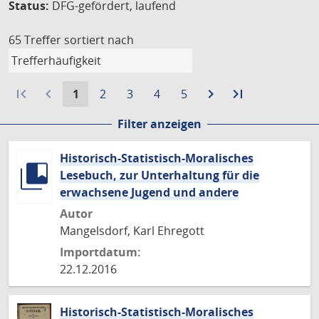
Status:
DFG-gefördert, laufend
65 Treffer
sortiert nach
first_page
navigate_before
Aktuelle
Gehe
Gehe
Gehe
Gehe
navigate_next
Zur
last_page
Zur
1
2
3
4
5
Seite:
zu
zu
zu
zu
nächsten
letzten
Filter anzeigen
Seite
Seite
Seite
Seite
Seite
Seite
Historisch-Statistisch-Moralisches
Lesebuch, zur Unterhaltung für die
erwachsene Jugend und andere
Autor
Mangelsdorf, Karl Ehregott
Importdatum:
22.12.2016
Historisch-Statistisch-Moralisches