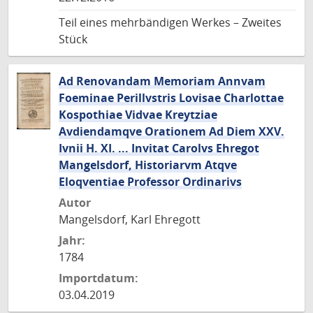
Teil eines mehrbändigen Werkes – Zweites
Stück
Ad Renovandam Memoriam Annvam
Foeminae Perillvstris Lovisae Charlottae
Kospothiae Vidvae Kreytziae
Avdiendamqve Orationem Ad Diem XXV.
Ivnii H. XI. ... Invitat Carolvs Ehregot
Mangelsdorf, Historiarvm Atqve
Eloqventiae Professor Ordinarivs
Autor
Mangelsdorf, Karl Ehregott
Jahr:
1784
Importdatum:
03.04.2019