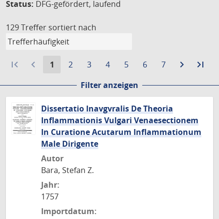
Status:
DFG-gefördert, laufend
129 Treffer
sortiert nach
first_page
navigate_before
Aktuelle
Gehe
Gehe
Gehe
Gehe
Gehe
Gehe
navigate_next
Zur
last_page
Zur
1
2
3
4
5
6
7
Seite:
zu
zu
zu
zu
zu
zu
nächste
let
Filter anzeigen
Seite
Seite
Seite
Seite
Seite
Seite
Seite
Sei
Dissertatio Inavgvralis De Theoria
Inflammationis Vulgari Venaesectionem
In Curatione Acutarum Inflammationum
Male Dirigente
Autor
Bara, Stefan Z.
Jahr:
1757
Importdatum: