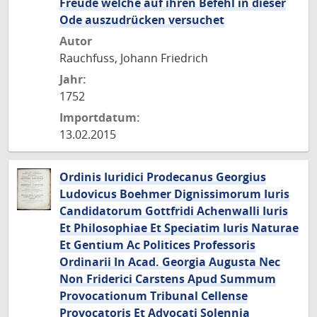
Freude welche auf ihren Befehl in dieser
Ode auszudrücken versuchet
Autor
Rauchfuss, Johann Friedrich
Jahr:
1752
Importdatum:
13.02.2015
Ordinis Iuridici Prodecanus Georgius
Ludovicus Boehmer Dignissimorum Iuris
Candidatorum Gottfridi Achenwalli Iuris
Et Philosophiae Et Speciatim Iuris Naturae
Et Gentium Ac Politices Professoris
Ordinarii In Acad. Georgia Augusta Nec
Non Friderici Carstens Apud Summum
Provocationum Tribunal Cellense
Provocatoris Et Advocati Solennia