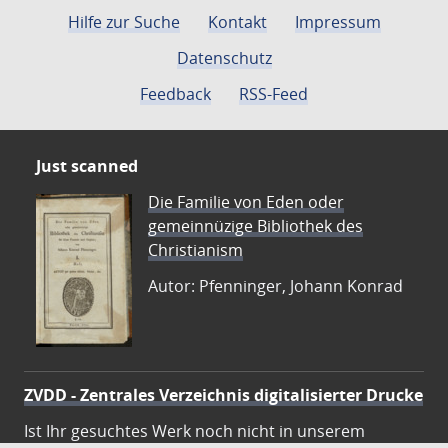
Seite
Seite
Seite
Seite
Seite
Seite
Seite
Seite
Seite
Sei
Hilfe zur Suche
Kontakt
Impressum
Datenschutz
Feedback
RSS-Feed
Just scanned
Die Familie von Eden oder
gemeinnüzige Bibliothek des
Christianism
Autor: Pfenninger, Johann Konrad
ZVDD - Zentrales Verzeichnis digitalisierter Drucke
Ist Ihr gesuchtes Werk noch nicht in unserem