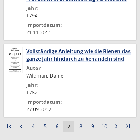
Jahr:
1794
Importdatum:
21.11.2011
Vollständige Anleitung wie die Bienen das
ganze Jahr hindurch zu behandeln sind
Autor
Wildman, Daniel
Jahr:
1782
Importdatum:
27.09.2012
first_page
Zur
navigate_before
Zur
Gehe
Gehe
Gehe
Aktuelle
Gehe
Gehe
Gehe
navigate_next
Zur
last_page
Zur
4
5
6
7
8
9
10
ersten
vorigen
zu
zu
zu
Seite:
zu
zu
zu
nächste
let