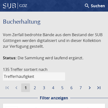
search
Suchen
GDZ
Bucherhaltung
Vom Zerfall bedrohte Bände aus dem Bestand der SUB
Göttingen werden digitalisiert und in dieser Kollektion
zur Verfügung gestellt.
Status:
Die Sammlung wird laufend ergänzt.
135 Treffer
sortiert nach
first_page
navigate_before
Aktuelle
Gehe
Gehe
Gehe
Gehe
Gehe
Gehe
navigate_next
Zur
last_page
Zur
1
2
3
4
5
6
7
Seite:
zu
zu
zu
zu
zu
zu
nächste
let
Filter anzeigen
Seite
Seite
Seite
Seite
Seite
Seite
Seite
Sei