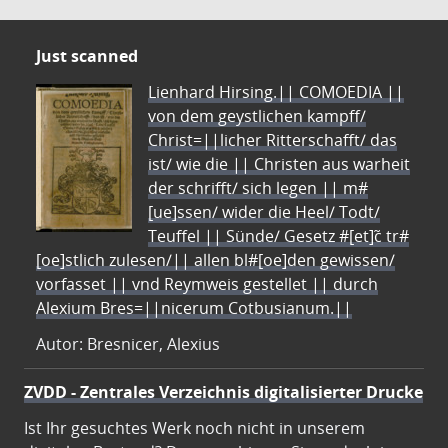
Just scanned
Lienhard Hirsing.|| COMOEDIA ||
von dem geystlichen kampff/
Christ=||licher Ritterschafft/ das
ist/ wie die || Christen aus warheit
der schrifft/ sich legen || m#
[ue]ssen/ wider die Heel/ Todt/
Teuffel || Sünde/ Gesetz #[et]c̃ tr#
[oe]stlich zulesen/|| allen bl#[oe]den gewissen/
vorfasset || vnd Reymweis gestellet || durch
Alexium Bres=||nicerum Cotbusianum.||
Autor: Bresnicer, Alexius
ZVDD - Zentrales Verzeichnis digitalisierter Drucke
Ist Ihr gesuchtes Werk noch nicht in unserem