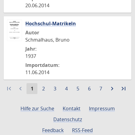
20.06.2014
Hochschul-Matrikeln
Autor
Schmalhaus, Bruno
Jahr:
1937
Importdatum:
11.06.2014
first_page
navigate_before
Aktuelle
Gehe
Gehe
Gehe
Gehe
Gehe
Gehe
navigate_next
Zur
last_page
Zur
1
2
3
4
5
6
7
Seite:
zu
zu
zu
zu
zu
zu
nächste
let
Seite
Seite
Seite
Seite
Seite
Seite
Seite
Sei
Hilfe zur Suche
Kontakt
Impressum
Datenschutz
Feedback
RSS-Feed