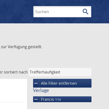
search
Suchen
zur Verfügung gestellt.
er
sortiert nach
remove
Alle Filter entfernen
Verlage
remove
Francis
114