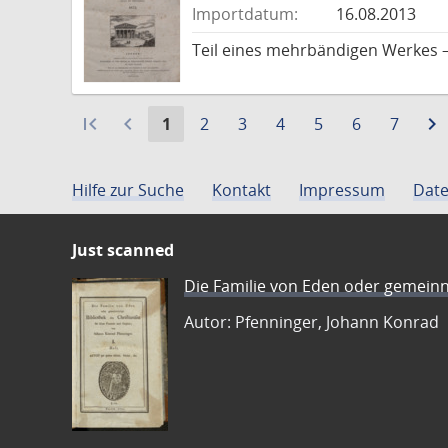
Importdatum:
16.08.2013
Teil eines mehrbändigen Werkes –
first_page
navigate_before
Aktuelle
Gehe
Gehe
Gehe
Gehe
Gehe
Gehe
navigate_next
1
2
3
4
5
6
7
Seite:
zu
zu
zu
zu
zu
zu
Seite
Seite
Seite
Seite
Seite
Seite
Hilfe zur Suche
Kontakt
Impressum
Date
Just scanned
Die Familie von Eden oder gemeinn
Autor: Pfenninger, Johann Konrad