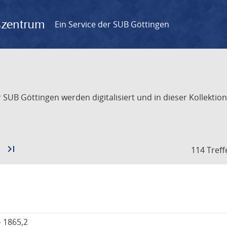
gszentrum
Ein Service der SUB Göttingen
UB Göttingen werden digitalisiert und in dieser Kollektion 
Zur
last_page
Zur
114 Treff
nächsten
letzten
Seite
Seite
 1865,2