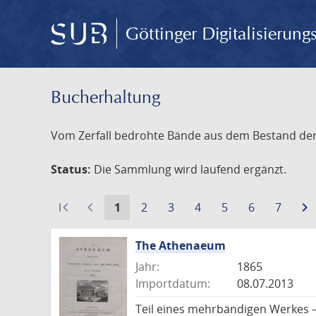
Göttinger Digitalisierun
Bucherhaltung
Vom Zerfall bedrohte Bände aus dem Bestand der S
Status:
Die Sammlung wird laufend ergänzt.
first_page
navigate_before
Aktuelle
Gehe
Gehe
Gehe
Gehe
Gehe
Gehe
navigate_next
1
2
3
4
5
6
7
Seite:
zu
zu
zu
zu
zu
zu
Seite
Seite
Seite
Seite
Seite
Seite
The Athenaeum
Jahr:
1865
Importdatum:
08.07.2013
Teil eines mehrbändigen Werkes –