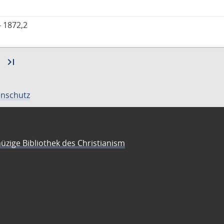
 1872,2
Zur
last_page
Zur
nächsten
letzten
Seite
Seite
nschutz
üzige Bibliothek des Christianism