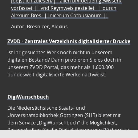
[oe]stlich zulesen/|| allen bl#[oe]den gewissen/
vorfasset || vnd Reymweis gestellet || durch
Alexium Bres=||nicerum Cotbusianum.||
Autor: Bresnicer, Alexius
ZVDD - Zentrales Verzeichnis digitalisierter Drucke
Ist Ihr gesuchtes Werk noch nicht in unserem
digitalen Bestand? Dann probieren Sie es doch in
unserem ZVDD Portal, das mehr als 1.600.000
bundesweit digitalisierte Werke nachweist.
DigiWunschbuch
Die Niedersächsische Staats- und
Universitätsbibliothek Göttingen (SUB) bietet mit
dem Service „DigiWunschbuch” die Möglichkeit,
Patenschaften für die Digitalisierung von Büchern zu
übernehmen. Übernehmen Sie die Patenschaft für