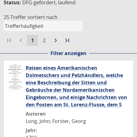
Status:
DFG-gefördert, laufend
25 Treffer
sortiert nach
first_page
navigate_before
Aktuelle
Gehe
navigate_next
Zur
last_page
Zur
1
2
Seite:
zu
nächsten
letzten
Filter anzeigen
Seite
Seite
Seite
Reisen eines Amerikanischen
Dolmetschers und Pelzhändlers, welche
eine Beschreibung der Sitten und
Gebräuche der Nordamerikanischen
Eingebornen, und einige Nachrichten von
den Posten am St. Lorenz-Flusse, dem S
Autoren
Long, John; Forster, Georg
Jahr: