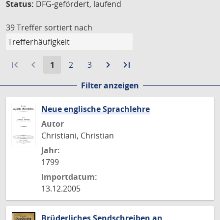
Status:
DFG-gefördert, laufend
39 Treffer
sortiert nach
first_page
navigate_before
Aktuelle
Gehe
Gehe
navigate_next
Zur
last_page
Zur
1
2
3
Seite:
zu
zu
nächsten
letzten
Filter anzeigen
Seite
Seite
Seite
Seite
Neue englische Sprachlehre
Autor
Christiani, Christian
Jahr:
1799
Importdatum:
13.12.2005
Brüderliches Sendschreiben an