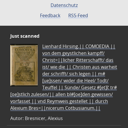
Datenschutz
Feedback
RSS-Feed
Just scanned
Lienhard Hirsing.|| COMOEDIA ||
von dem geystlichen kampff/
Christ=||licher Ritterschafft/ das
ist/ wie die || Christen aus warheit
der schrifft/ sich legen || m#
[ue]ssen/ wider die Heel/ Todt/
Teuffel || Sünde/ Gesetz #[et]c̃ tr#
[oe]stlich zulesen/|| allen bl#[oe]den gewissen/
vorfasset || vnd Reymweis gestellet || durch
Alexium Bres=||nicerum Cotbusianum.||
Autor: Bresnicer, Alexius