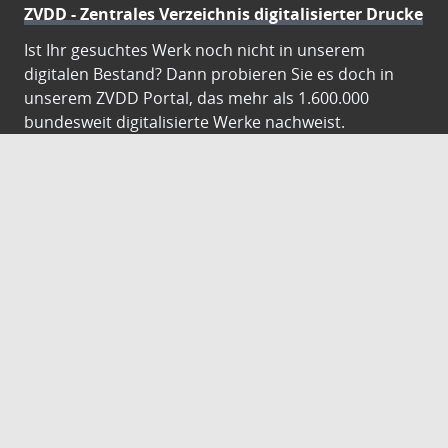
ZVDD - Zentrales Verzeichnis digitalisierter Drucke
Ist Ihr gesuchtes Werk noch nicht in unserem
digitalen Bestand? Dann probieren Sie es doch in
unserem ZVDD Portal, das mehr als 1.600.000
bundesweit digitalisierte Werke nachweist.
DigiWunschbuch
Die Niedersächsische Staats- und
Universitätsbibliothek Göttingen (SUB) bietet mit
dem Service „DigiWunschbuch” die Möglichkeit,
Patenschaften für die Digitalisierung von Büchern zu
übernehmen. Übernehmen Sie die Patenschaft für
die Digitalisierung Ihres Wunschbuches.
Gutenberg Digital