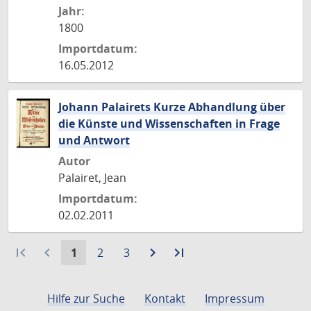
Jahr:
1800
Importdatum:
16.05.2012
Johann Palairets Kurze Abhandlung über
die Künste und Wissenschaften in Frage
und Antwort
Autor
Palairet, Jean
Importdatum:
02.02.2011
first_page
navigate_before
Aktuelle
Gehe
Gehe
navigate_next
Zur
last_page
Zur
1
2
3
Seite:
zu
zu
nächsten
letzten
Seite
Seite
Seite
Seite
Hilfe zur Suche
Kontakt
Impressum