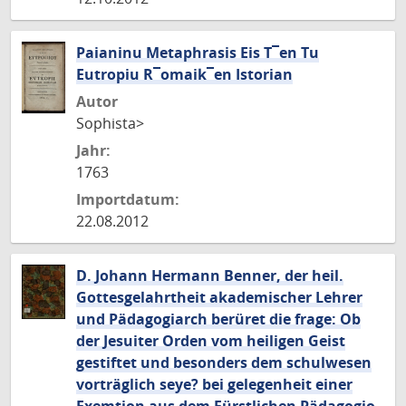
Paianinu Metaphrasis Eis T¯en Tu
Eutropiu R¯omaik¯en Istorian
Autor
Sophista>
Jahr:
1763
Importdatum:
22.08.2012
D. Johann Hermann Benner, der heil.
Gottesgelahrtheit akademischer Lehrer
und Pädagogiarch berüret die frage: Ob
der Jesuiter Orden vom heiligen Geist
gestiftet und besonders dem schulwesen
vorträglich seye? bei gelegenheit einer