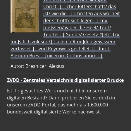
Christ=||licher Ritterschafft/ das
ist/ wie die || Christen aus warheit
der schrifft/ sich legen || m#
[ue]ssen/ wider die Heel/ Todt/
Teuffel || Sünde/ Gesetz #[et]c̃ tr#
[oe]stlich zulesen/|| allen bl#[oe]den gewissen/
vorfasset || vnd Reymweis gestellet || durch
Alexium Bres=||nicerum Cotbusianum.||
Autor: Bresnicer, Alexius
ZVDD - Zentrales Verzeichnis digitalisierter Drucke
Ist Ihr gesuchtes Werk noch nicht in unserem
digitalen Bestand? Dann probieren Sie es doch in
unserem ZVDD Portal, das mehr als 1.600.000
bundesweit digitalisierte Werke nachweist.