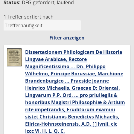
Status:
DFG-gefördert, laufend
1 Treffer
sortiert nach
Filter anzeigen
Dissertationem Philologicam De Historia
Lingvae Arabicae, Rectore
Magnificentissimo ... Dn. Philippo
Wilhelmo, Principe Borussiae, Marchione
Brandenburgico ... Praeside Joanne
Heinrico Michaelis, Graecae Et Oriental.
Lingvarum P.P. Ord. ... pro priuilegiis &
honoribus Magistri Philosophiæ & Artium
rite impetrandis, Eruditorum examini
sistet Christianvs Benedictvs Michaelis,
Ellrica-Hohnsteinensis, A.D. [ ] Ivnii. cIc
Iccc VI. H. L. Q. C.