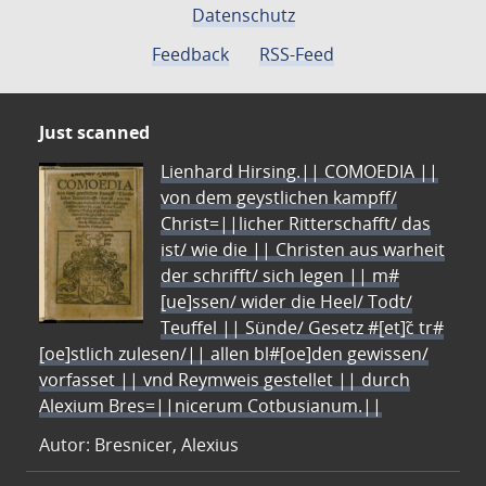
Datenschutz
Feedback
RSS-Feed
Just scanned
Lienhard Hirsing.|| COMOEDIA ||
von dem geystlichen kampff/
Christ=||licher Ritterschafft/ das
ist/ wie die || Christen aus warheit
der schrifft/ sich legen || m#
[ue]ssen/ wider die Heel/ Todt/
Teuffel || Sünde/ Gesetz #[et]c̃ tr#
[oe]stlich zulesen/|| allen bl#[oe]den gewissen/
vorfasset || vnd Reymweis gestellet || durch
Alexium Bres=||nicerum Cotbusianum.||
Autor: Bresnicer, Alexius