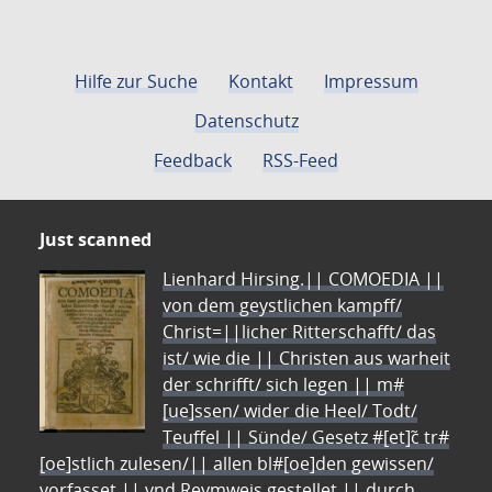
Hilfe zur Suche
Kontakt
Impressum
Datenschutz
Feedback
RSS-Feed
Just scanned
Lienhard Hirsing.|| COMOEDIA ||
von dem geystlichen kampff/
Christ=||licher Ritterschafft/ das
ist/ wie die || Christen aus warheit
der schrifft/ sich legen || m#
[ue]ssen/ wider die Heel/ Todt/
Teuffel || Sünde/ Gesetz #[et]c̃ tr#
[oe]stlich zulesen/|| allen bl#[oe]den gewissen/
vorfasset || vnd Reymweis gestellet || durch