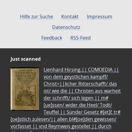
Hilfe zur Suche
Kontakt
Impressum
Datenschutz
Feedback
RSS-Feed
Just scanned
Lienhard Hirsing.|| COMOEDIA ||
von dem geystlichen kampff/
Christ=||licher Ritterschafft/ das
ist/ wie die || Christen aus warheit
der schrifft/ sich legen || m#
[ue]ssen/ wider die Heel/ Todt/
Teuffel || Sünde/ Gesetz #[et]c̃ tr#
[oe]stlich zulesen/|| allen bl#[oe]den gewissen/
vorfasset || vnd Reymweis gestellet || durch