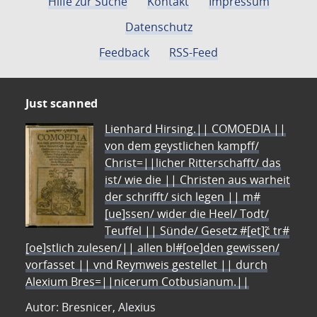
Hilfe zur Suche
Kontakt
Impressum
Datenschutz
Feedback
RSS-Feed
Just scanned
Lienhard Hirsing.|| COMOEDIA ||
von dem geystlichen kampff/
Christ=||licher Ritterschafft/ das
ist/ wie die || Christen aus warheit
der schrifft/ sich legen || m#
[ue]ssen/ wider die Heel/ Todt/
Teuffel || Sünde/ Gesetz #[et]c̃ tr#
[oe]stlich zulesen/|| allen bl#[oe]den gewissen/
vorfasset || vnd Reymweis gestellet || durch
Alexium Bres=||nicerum Cotbusianum.||
Autor: Bresnicer, Alexius