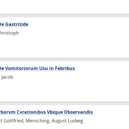
De Gastritide
Christoph
 De Vomitoriorum Usu in Febribus
s Jacob
orborvm Cvrationibvs Vbique Observandis
st Gottfried; Mensching, August Ludwig