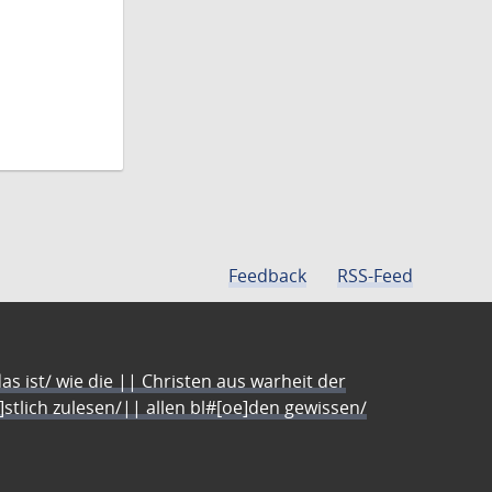
Feedback
RSS-Feed
s ist/ wie die || Christen aus warheit der
e]stlich zulesen/|| allen bl#[oe]den gewissen/