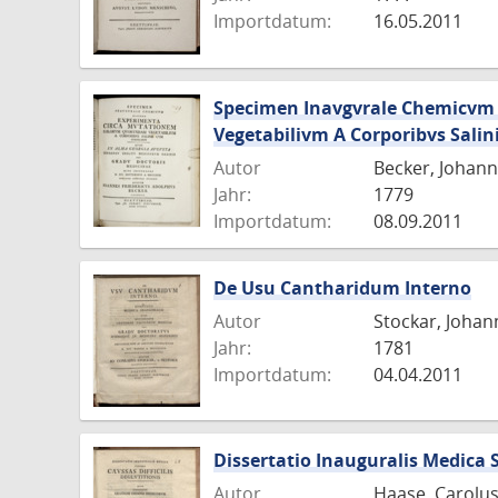
Importdatum:
16.05.2011
Specimen Inavgvrale Chemicvm
Vegetabilivm A Corporibvs Salini
Autor
Becker, Johann
Jahr:
1779
Importdatum:
08.09.2011
De Usu Cantharidum Interno
Autor
Stockar, Joha
Jahr:
1781
Importdatum:
04.04.2011
Dissertatio Inauguralis Medica S
Autor
Haase, Carolus