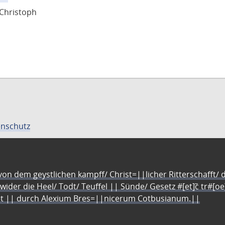
 Christoph
en
nschutz
n dem geystlichen kampff/ Christ=||licher Ritterschafft/ da
 wider die Heel/ Todt/ Teuffel || Sünde/ Gesetz #[et]c̃ tr#[o
let || durch Alexium Bres=||nicerum Cotbusianum.||