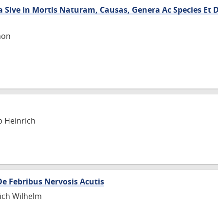
 Sive In Mortis Naturam, Causas, Genera Ac Species Et 
mon
p Heinrich
De Febribus Nervosis Acutis
rich Wilhelm