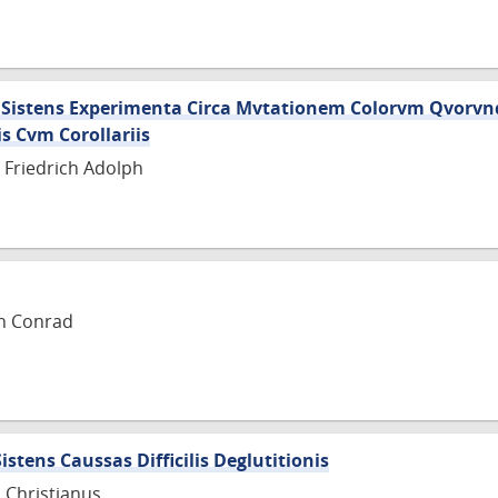
 Sistens Experimenta Circa Mvtationem Colorvm Qvorv
s Cvm Corollariis
 Friedrich Adolph
nn Conrad
istens Caussas Difficilis Deglutitionis
 Christianus