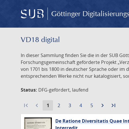
Göttinger Digitalisierun
VD18 digital
In dieser Sammlung finden Sie die in der SUB Göt
Forschungsgemeinschaft geförderte Projekt „Verze
von 1701 bis 1800 in deutscher Sprache oder im 
entsprechenden Werke nicht nur katalogisiert, son
Status:
DFG-gefördert, laufend
first_page
navigate_before
Aktuelle
Gehe
Gehe
Gehe
Gehe
navigate_next
Zur
last_page
Zur
1
2
3
4
5
Seite:
zu
zu
zu
zu
nächsten
letzt
Seite
Seite
Seite
Seite
Seite
Seite
De Ratione Diversitatis Quae Int
Intercedit