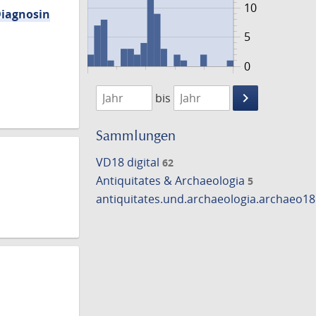
10
Diagnosin
5
0
1774
1796
keyboard_arrow_right
bis
Suche
einschränke
Sammlungen
VD18 digital
62
Antiquitates & Archaeologia
5
antiquitates.und.archaeologia.archaeo1