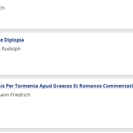
ch
De Diplopia
n Rudolph
onis Per Tormenta Apud Graecos Et Romanos Commentat
hann Friedrich