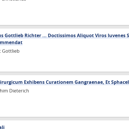
 Gottlieb Richter ... Doctissimos Aliquot Viros Iuvenes
Commendat
t Gottlieb
irurgicum Exhibens Curationem Gangraenae, Et Sphacel
him Dieterich
li