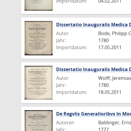
Importdatum:
04.02.2011
Dissertatio Inauguralis Medica 
Autor
Bode, Philipp 
Jahr:
1780
Importdatum:
17.05.2011
Dissertatio Inauguralis Medica
Autor
Wolff, Jeremia
Jahr:
1780
Importdatum:
18.05.2011
De Regvlis Generalioribvs In M
Autoren
Baldinger, Ern
Jahr:
1777