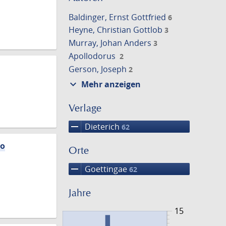
Baldinger, Ernst Gottfried
6
Heyne, Christian Gottlob
3
Murray, Johan Anders
3
Apollodorus
2
Gerson, Joseph
2
expand_more
Mehr anzeigen
Verlage
remove
Dieterich
62
io
Orte
remove
Goettingae
62
Jahre
15