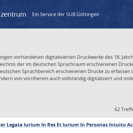
gszentrum
Ein Service der SUB Göttingen
tingen vorhandenen digitalisierten Druckwerke des 18. Jah
ichnis der im deutschen Sprachraum erschienenen Drucke de
deutschen Sprachbereich erschienenen Drucke zu erfassen 
dern von vornherein auch vollständig digitalisiert und onl
62 Treff
en
er Legata Iurium In Res Et Iurium In Personas Intuitu Ac