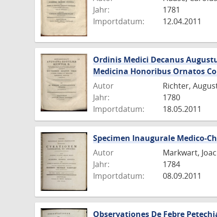
Jahr:
1781
Importdatum:
12.04.2011
Ordinis Medici Decanus Augustus
Medicina Honoribus Ornatos 
Autor
Richter, Augus
Jahr:
1780
Importdatum:
18.05.2011
Specimen Inaugurale Medico-Ch
Autor
Markwart, Joac
Jahr:
1784
Importdatum:
08.09.2011
Observationes De Febre Petechia