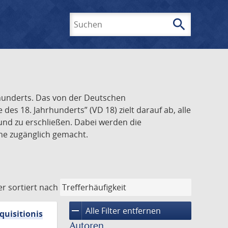
search
Suchen
rhunderts. Das von der Deutschen
s 18. Jahrhunderts” (VD 18) zielt darauf ab, alle
und zu erschließen. Dabei werden die
ine zugänglich gemacht.
er
sortiert nach
remove
Alle Filter entfernen
quisitionis
Autoren