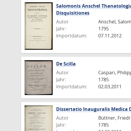
Salomonis Anschel Thanatologia
Disquisitiones
Autor
Anschel, Salo
Jahr:
1795
Importdatum:
07.11.2012
De Scilla
Autor
Caspari, Philip
Jahr:
1785
Importdatum:
02.03.2011
Dissertatio Inauguralis Medica 
Autor
Büttner, Fried
Jahr:
1785