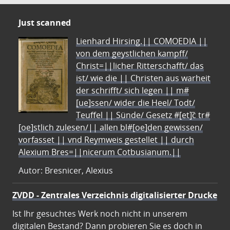
Just scanned
Lienhard Hirsing.|| COMOEDIA ||
von dem geystlichen kampff/
Christ=||licher Ritterschafft/ das
ist/ wie die || Christen aus warheit
der schrifft/ sich legen || m#
[ue]ssen/ wider die Heel/ Todt/
Teuffel || Sünde/ Gesetz #[et]c̃ tr#
[oe]stlich zulesen/|| allen bl#[oe]den gewissen/
vorfasset || vnd Reymweis gestellet || durch
Alexium Bres=||nicerum Cotbusianum.||
Autor: Bresnicer, Alexius
ZVDD - Zentrales Verzeichnis digitalisierter Drucke
Ist Ihr gesuchtes Werk noch nicht in unserem
digitalen Bestand? Dann probieren Sie es doch in