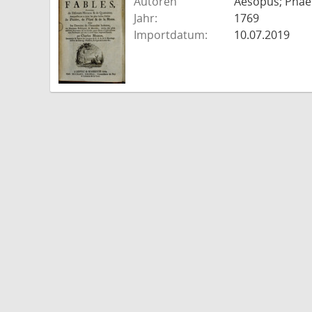
Autoren
Aesopus; Phaed
Jahr:
1769
Importdatum:
10.07.2019