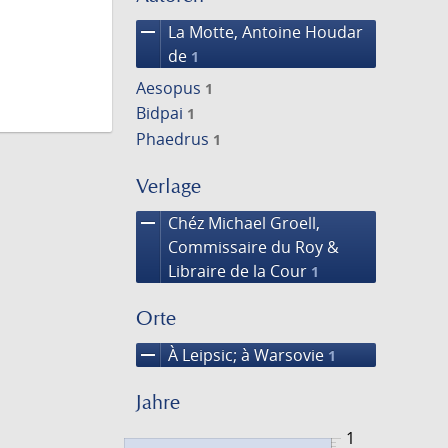
remove
La Motte, Antoine Houdar
de
1
Aesopus
1
Bidpai
1
Phaedrus
1
Verlage
remove
Chéz Michael Groell,
Commissaire du Roy &
Libraire de la Cour
1
Orte
remove
À Leipsic; à Warsovie
1
Jahre
1