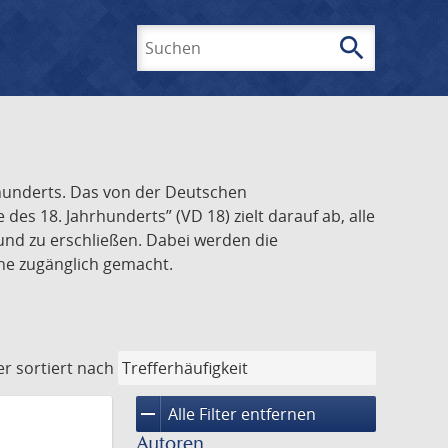
search
Suchen
rhunderts. Das von der Deutschen
s 18. Jahrhunderts” (VD 18) zielt darauf ab, alle
und zu erschließen. Dabei werden die
ine zugänglich gemacht.
er
sortiert nach
remove
Alle Filter entfernen
Autoren