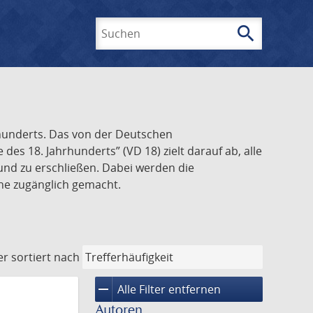
search
Suchen
rhunderts. Das von der Deutschen
s 18. Jahrhunderts” (VD 18) zielt darauf ab, alle
und zu erschließen. Dabei werden die
ine zugänglich gemacht.
er
sortiert nach
remove
Alle Filter entfernen
Autoren