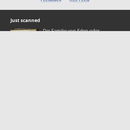
Just scanned
Die Familie von Eden oder
gemeinnüzige Bibliothek des
Christianism
Autor: Pfenninger, Johann Konrad
ZVDD - Zentrales Verzeichnis digitalisierter Drucke
Ist Ihr gesuchtes Werk noch nicht in unserem
digitalen Bestand? Dann probieren Sie es doch in
unserem ZVDD Portal, das mehr als 1.600.000
bundesweit digitalisierte Werke nachweist.