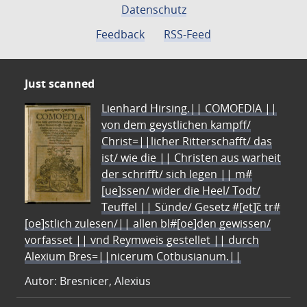
Datenschutz
Feedback
RSS-Feed
Just scanned
Lienhard Hirsing.|| COMOEDIA ||
von dem geystlichen kampff/
Christ=||licher Ritterschafft/ das
ist/ wie die || Christen aus warheit
der schrifft/ sich legen || m#
[ue]ssen/ wider die Heel/ Todt/
Teuffel || Sünde/ Gesetz #[et]c̃ tr#
[oe]stlich zulesen/|| allen bl#[oe]den gewissen/
vorfasset || vnd Reymweis gestellet || durch
Alexium Bres=||nicerum Cotbusianum.||
Autor: Bresnicer, Alexius