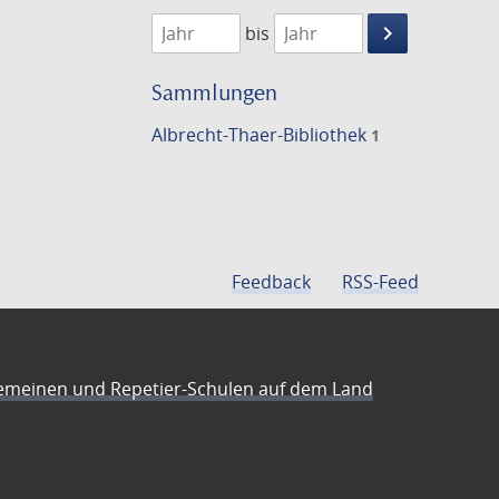
1833
1834
keyboard_arrow_right
bis
Suche
einschränke
Sammlungen
Albrecht-Thaer-Bibliothek
1
Feedback
RSS-Feed
emeinen und Repetier-Schulen auf dem Land