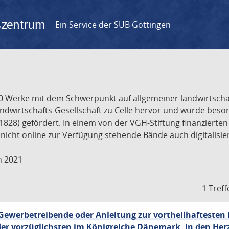
gszentrum
Ein Service der SUB Göttingen
 Werke mit dem Schwerpunkt auf allgemeiner landwirtschaftl
dwirtschafts-Gesellschaft zu Celle hervor und wurde bes
828) gefördert. In einem von der VGH-Stiftung finanzierten
 nicht online zur Verfügung stehende Bände auch digitalisier
n 2021
1 Treff
werbetreibende oder Anleitung zur vortheilhaftesten
 der vorzüglichsten im Königreiche Dänemark, in den H