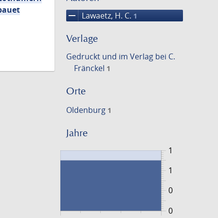
bauet
remove
Lawaetz, H. C.
1
Verlage
Gedruckt und im Verlag bei C.
Fränckel
1
Orte
Oldenburg
1
Jahre
1
1
0
0