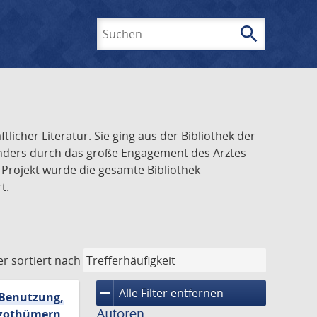
search
Suchen
icher Literatur. Sie ging aus der Bibliothek der
onders durch das große Engagement des Arztes
 Projekt wurde die gesamte Bibliothek
t.
er
sortiert nach
remove
Alle Filter entfernen
 Benutzung,
Autoren
erzothümern