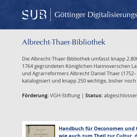
Göttinger Digitalisierun
Albrecht-Thaer-Bibliothek
Die Albrecht-Thaer-Bibliothek umfasst knapp 2.800
1764 gegründeten Königlichen Hannoverschen Lan
und Agrarreformers Albrecht Daniel Thaer (1752–1
katalogisiert und knapp 250 wichtige, bisher noch
Förderung:
VGH-Stiftung |
Status:
abgeschlosse
Handbuch für Oeconomen und Ge
wie auch zum Theil zur Cultur,