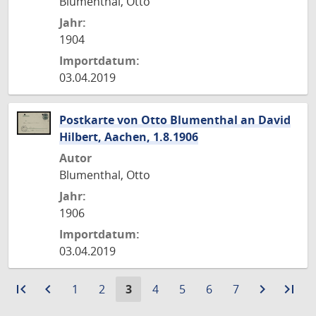
Blumenthal, Otto
Jahr:
1904
Importdatum:
03.04.2019
Postkarte von Otto Blumenthal an David
Hilbert, Aachen, 1.8.1906
Autor
Blumenthal, Otto
Jahr:
1906
Importdatum:
03.04.2019
first_page
Zur
navigate_before
Zur
Gehe
Gehe
Aktuelle
Gehe
Gehe
Gehe
Gehe
navigate_next
Zur
last_page
Zur
1
2
3
4
5
6
7
ersten
vorigen
zu
zu
Seite:
zu
zu
zu
zu
nächste
let