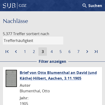
search
Suchen
GDZ
Nachlässe
5.377 Treffer
sortiert nach
first_page
Zur
navigate_before
Zur
Gehe
Gehe
Aktuelle
Gehe
Gehe
Gehe
Gehe
navigate_next
Zur
last_page
Zur
1
2
3
4
5
6
7
ersten
vorigen
zu
zu
Seite:
zu
zu
zu
zu
nächste
let
Filter anzeigen
Seite
Seite
Seite
Seite
Seite
Seite
Seite
Seite
Seite
Sei
Brief von Otto Blumenthal an David (und
Käthe) Hilbert, Aachen, 3.11.1905
Autor
Blumenthal, Otto
Jahr:
1905