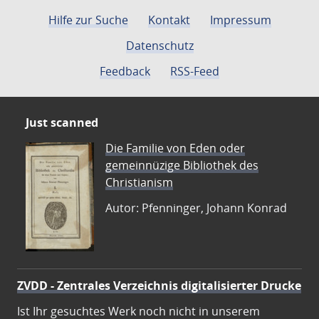
Seite
Seite
Seite
Seite
Seite
Seite
Seite
Seite
Seite
Sei
Hilfe zur Suche
Kontakt
Impressum
Datenschutz
Feedback
RSS-Feed
Just scanned
Die Familie von Eden oder
gemeinnüzige Bibliothek des
Christianism
Autor: Pfenninger, Johann Konrad
ZVDD - Zentrales Verzeichnis digitalisierter Drucke
Ist Ihr gesuchtes Werk noch nicht in unserem