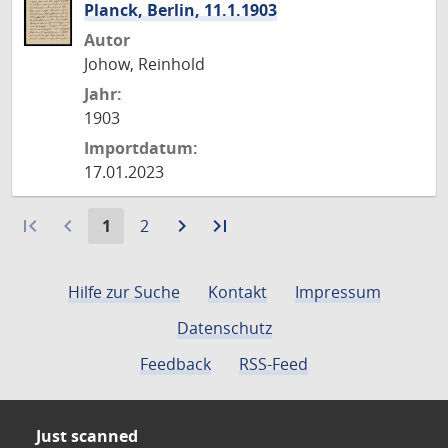
Planck, Berlin, 11.1.1903
Autor
Johow, Reinhold
Jahr:
1903
Importdatum:
17.01.2023
first_page
navigate_before
Aktuelle
Gehe
navigate_next
Zur
last_page
Zur
1
2
Seite:
zu
nächsten
letzten
Seite
Seite
Seite
Hilfe zur Suche
Kontakt
Impressum
Datenschutz
Feedback
RSS-Feed
Just scanned