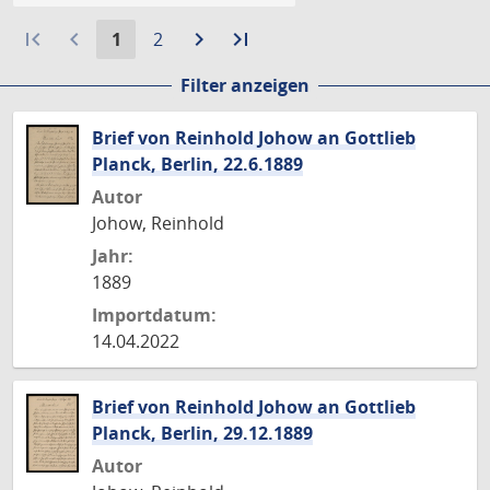
first_page
navigate_before
Aktuelle
Gehe
navigate_next
Zur
last_page
Zur
1
2
Seite:
zu
nächsten
letzten
Filter anzeigen
Seite
Seite
Seite
Brief von Reinhold Johow an Gottlieb
Planck, Berlin, 22.6.1889
Autor
Johow, Reinhold
Jahr:
1889
Importdatum:
14.04.2022
Brief von Reinhold Johow an Gottlieb
Planck, Berlin, 29.12.1889
Autor