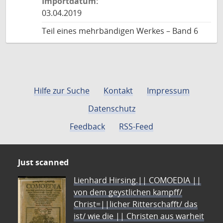
Importdatum:
03.04.2019
Teil eines mehrbändigen Werkes – Band 6
Hilfe zur Suche
Kontakt
Impressum
Datenschutz
Feedback
RSS-Feed
Just scanned
Lienhard Hirsing.|| COMOEDIA ||
von dem geystlichen kampff/
Christ=||licher Ritterschafft/ das
ist/ wie die || Christen aus warheit