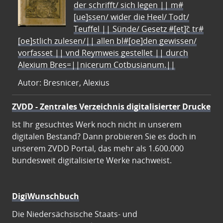
der schrifft/ sich legen || m#
[ue]ssen/ wider die Heel/ Todt/
Teuffel || Sünde/ Gesetz #[et]c̃ tr#
[oe]stlich zulesen/|| allen bl#[oe]den gewissen/
vorfasset || vnd Reymweis gestellet || durch
Alexium Bres=||nicerum Cotbusianum.||
Autor: Bresnicer, Alexius
ZVDD - Zentrales Verzeichnis digitalisierter Drucke
Ist Ihr gesuchtes Werk noch nicht in unserem
digitalen Bestand? Dann probieren Sie es doch in
unserem ZVDD Portal, das mehr als 1.600.000
bundesweit digitalisierte Werke nachweist.
DigiWunschbuch
Die Niedersächsische Staats- und