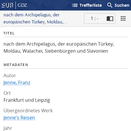
list
search
GDZ
Trefferliste
Suchen
nach dem Archipelagus, der
1 : -
europäischen Türkey, Moldau,
S
Walachei, Siebenbürgen
I
TITEL
c
und Slavonien
n
a
nach dem Archipelagus, der europäischen Türkey,
f
n
Moldau, Walachei, Siebenbürgen und Slavonien
o
METADATEN
Autor
Jenne, Franz
Ort
Frankfurt und Leipzig
Übergeordnetes Werk
Jenne's Reisen
Jahr