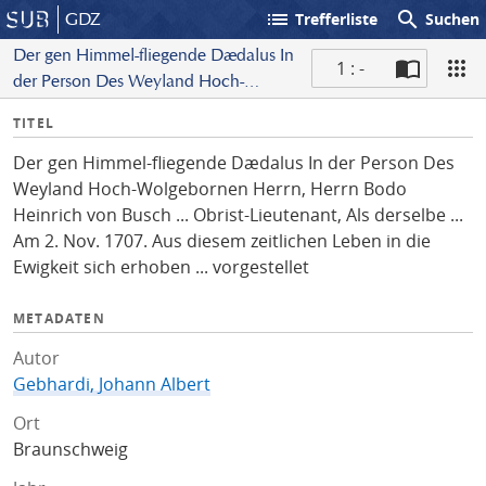
list
search
GDZ
Trefferliste
Suchen
Der gen Himmel-fliegende Dædalus In
1 : -
der Person Des Weyland Hoch-
S
Wolgebornen Herrn, Herrn Bodo
I
TITEL
c
Heinrich von Busch ... Obrist-
n
a
Lieutenant, Als derselbe ... Am 2. Nov.
Der gen Himmel-fliegende Dædalus In der Person Des
f
n
1707. Aus diesem zeitlichen Leben in
Weyland Hoch-Wolgebornen Herrn, Herrn Bodo
o
die Ewigkeit sich erhoben ...
Heinrich von Busch ... Obrist-Lieutenant, Als derselbe ...
vorgestellet
Am 2. Nov. 1707. Aus diesem zeitlichen Leben in die
Ewigkeit sich erhoben ... vorgestellet
METADATEN
Autor
Gebhardi, Johann Albert
Ort
Braunschweig