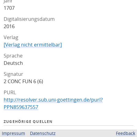
Jahr
1707
Digitalisierungsdatum
2016
Verlag
[Verlag nicht ermittelbar]
Sprache
Deutsch
Signatur
2 CONC FUN 6 (6)
PURL
http://resolver.sub.uni-goettingen.de/purl?
PPN859637557
ZUGEHÖRIGE QUELLEN
OPAC
Impressum
Datenschutz
Feedback