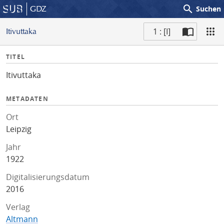
search
GDZ
Suchen
1 : [I]
Itivuttaka
S
I
TITEL
c
n
a
Itivuttaka
f
n
o
METADATEN
Ort
Leipzig
Jahr
1922
Digitalisierungsdatum
2016
Verlag
Altmann