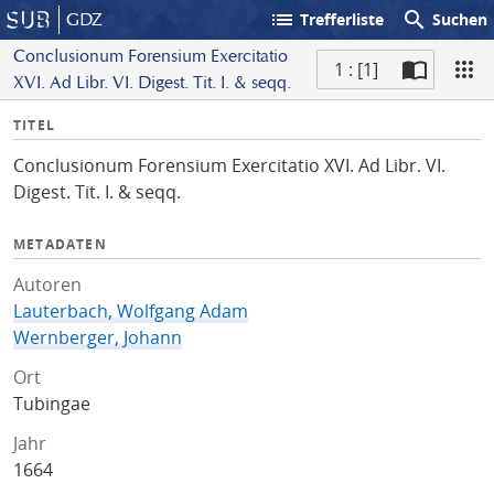
list
search
GDZ
Trefferliste
Suchen
Conclusionum Forensium Exercitatio
1 : [1]
XVI. Ad Libr. VI. Digest. Tit. I. & seqq.
S
I
TITEL
c
n
a
Conclusionum Forensium Exercitatio XVI. Ad Libr. VI.
f
n
Digest. Tit. I. & seqq.
o
METADATEN
Autoren
Lauterbach, Wolfgang Adam
Wernberger, Johann
Ort
Tubingae
Jahr
1664