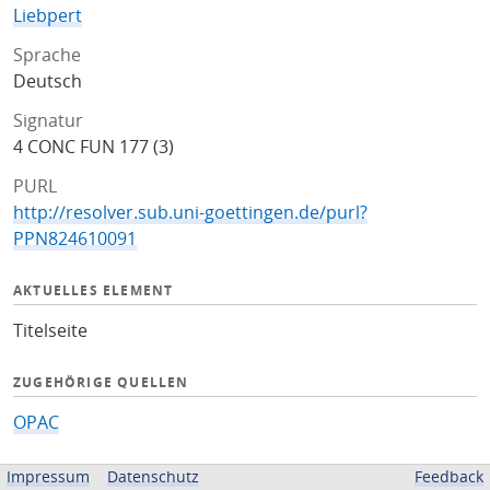
Liebpert
Sprache
Deutsch
Signatur
4 CONC FUN 177 (3)
PURL
http://resolver.sub.uni-goettingen.de/purl?
PPN824610091
AKTUELLES ELEMENT
Titelseite
ZUGEHÖRIGE QUELLEN
OPAC
BEREITGESTELLT VON
Impressum
Datenschutz
Feedback