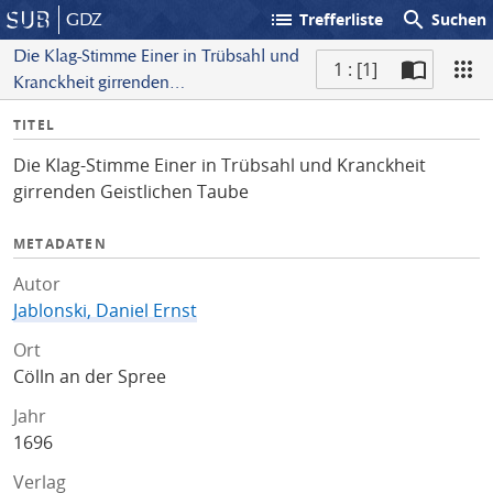
list
search
GDZ
Trefferliste
Suchen
Die Klag-Stimme Einer in Trübsahl und
1 : [1]
Kranckheit girrenden
S
Geistlichen Taube
I
TITEL
c
n
a
Die Klag-Stimme Einer in Trübsahl und Kranckheit
f
n
girrenden Geistlichen Taube
o
METADATEN
Autor
Jablonski, Daniel Ernst
Ort
Cölln an der Spree
Jahr
1696
Verlag