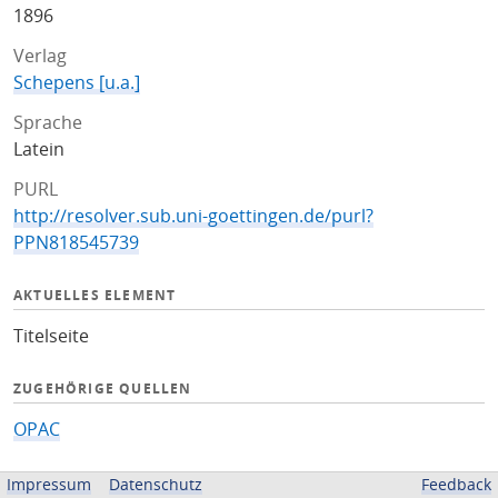
1896
Verlag
Schepens [u.a.]
Sprache
Latein
PURL
http://resolver.sub.uni-goettingen.de/purl?
PPN818545739
AKTUELLES ELEMENT
Titelseite
ZUGEHÖRIGE QUELLEN
OPAC
BEREITGESTELLT VON
Impressum
Datenschutz
Feedback