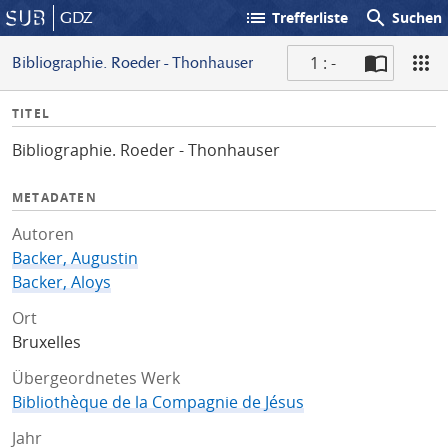
list
search
GDZ
Trefferliste
Suchen
1 : -
Bibliographie. Roeder - Thonhauser
S
I
TITEL
c
n
a
Bibliographie. Roeder - Thonhauser
f
n
o
METADATEN
Autoren
Backer, Augustin
Backer, Aloys
Ort
Bruxelles
Übergeordnetes Werk
Bibliothèque de la Compagnie de Jésus
Jahr