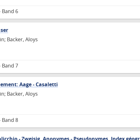
– Band 6
user
in; Backer, Aloys
– Band 7
lement: Aage - Casaletti
in; Backer, Aloys
– Band 8
licchio - Zweisig, Anonymes - Pseudonymes, Index géogr