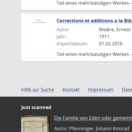
Teil eines mehrbändigen Werkes 
Corrections et additions a la Bi
Autor
Rivière, Ernest
Jahr:
1911
Importdatum:
01.02.2016
Teil eines mehrbändigen Werkes 
Hilfe zur Suche
Kontakt
Impressum
Date
Just scanned
Die Familie von Eden oder gemeinn
Autor: Pfenninger, Johann Konrad