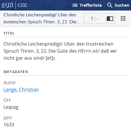
list
search
GDZ
Trefferliste
Suchen
Christliche Leichenpredigt/ Uber den
1 : -
trostreichen Spruch Thren. 3, 22. Die
S
Güte des HErrn ist/ daß wir nicht gar
I
TITEL
c
aus sind/ [et]c.
n
a
Christliche Leichenpredigt/ Uber den trostreichen
f
n
Spruch Thren. 3, 22. Die Güte des HErrn ist/ daß wir
o
nicht gar aus sind/ [et]c.
METADATEN
Autor
Lange, Christian
Ort
Leipzig
Jahr
1633